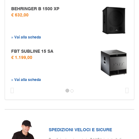
BEHRINGER B 1500 XP
€ 632,00
» Vai alla scheda
FBT SUBLINE 15 SA
€ 1.199,00
» Vai alla scheda
Prec
S
SPEDIZIONI VELOCI E SICURE