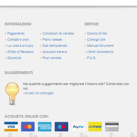
INFORMAZIONI
SERVIZI
»
Pagamento
»
Condizioni di vendita
»
Dicono di Noi
»
Contatti e orari
»
Piano rateale
»
Consigli Utili
»
La vostra privacy
»
Dati dell'azienda
»
Manuali Strumenti
»
Diritto di Recesso
»
Acquisto sereno
»
Centri Assistenza
»
Garanzia
»
Post vendita
»
F.A.Q.
SUGGERIMENTI
Hai qualche suggerimento per migliorare il Nostro sito? Condividilo con
noi:
»
Inviaci Un consiglio
ACQUISTA ONLINE CON: