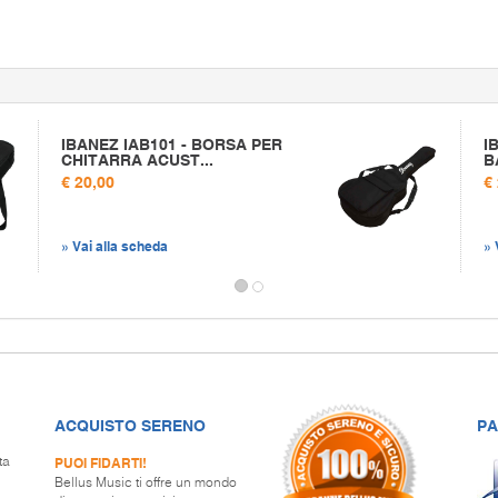
IBANEZ IAB101 - BORSA PER
I
CHITARRA ACUST...
B
€ 20,00
€
» Vai alla scheda
» 
ACQUISTO SERENO
PA
PUOI FIDARTI!
ta
Bellus Music ti offre un mondo