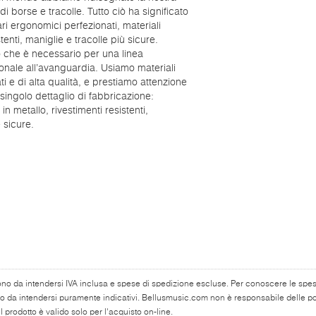
 borse e tracolle. Tutto ciò ha significato
ari ergonomici perfezionati, materiali
tenti, maniglie e tracolle più sicure.
ò che è necessario per una linea
onale all’avanguardia. Usiamo materiali
ati e di alta qualità, e prestiamo attenzione
singolo dettaglio di fabbricazione:
in metallo, rivestimenti resistenti,
 sicure.
ono da intendersi IVA inclusa e spese di spedizione escluse. Per conoscere le spese 
o da intendersi puramente indicativi. Bellusmusic.com non è responsabile delle poss
 prodotto è valido solo per l'acquisto on-line.