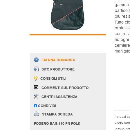
gamma di
particol
più resis
Tutto ci
professi
controll
ad ogni 
cerniere 
maniglie
FAI UNA DOMANDA
SITO PRODUTTORE
CONSIGLI UTILI
COMMENTI SUL PRODOTTO
CENTRI ASSISTENZA
CONDIVIDI
STAMPA SCHEDA
I prezzi s
video son
FODERO BAG 110 PN FOLK
prezzo del