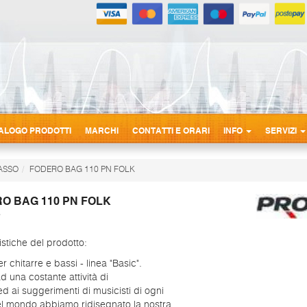
ALOGO PRODOTTI
MARCHI
CONTATTI E ORARI
INFO
SERVIZI
BASSO
FODERO BAG 110 PN FOLK
O BAG 110 PN FOLK
istiche del prodotto:
r chitarre e bassi - linea "Basic".
d una costante attività di
ed ai suggerimenti di musicisti di ogni
el mondo abbiamo ridisegnato la nostra