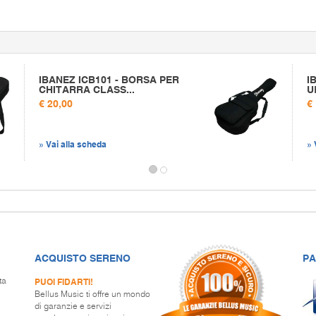
IBANEZ ICB101 - BORSA PER
I
CHITARRA CLASS...
U
€ 20,00
€
» Vai alla scheda
» 
ACQUISTO SERENO
PA
PUOI FIDARTI!
ta
Bellus Music ti offre un mondo
di garanzie e servizi