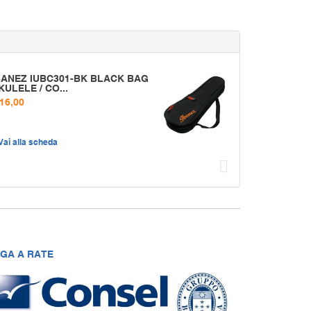
BANEZ IUBC301-BK BLACK BAG
KULELE / CO...
 16,00
Vai alla scheda
Succ
GA A RATE