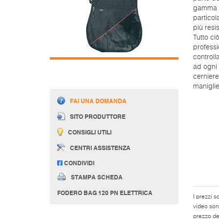
gamma di
particol
più resis
Tutto ci
professi
controll
ad ogni 
cerniere 
maniglie
FAI UNA DOMANDA
SITO PRODUTTORE
CONSIGLI UTILI
CENTRI ASSISTENZA
CONDIVIDI
STAMPA SCHEDA
FODERO BAG 120 PN ELETTRICA
I prezzi s
video son
prezzo del