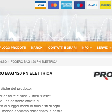
ALOGO PRODOTTI
MARCHI
CONTATTI E ORARI
INFO
SERVIZI
BASSO
FODERO BAG 120 PN ELETTRICA
O BAG 120 PN ELETTRICA
istiche del prodotto:
r chitarre e bassi - linea "Basic".
d una costante attività di
ed ai suggerimenti di musicisti di ogni
el mondo abbiamo ridisegnato la nostra