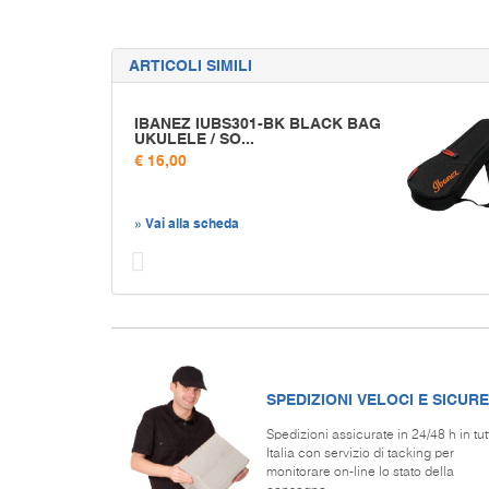
ARTICOLI SIMILI
IBANEZ IUBS301-BK BLACK BAG
UKULELE / SO...
€ 16,00
» Vai alla scheda
Prec
SPEDIZIONI VELOCI E SICURE
Spedizioni assicurate in 24/48 h in tut
Italia con servizio di tacking per
monitorare on-line lo stato della