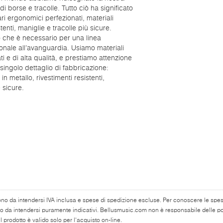
 borse e tracolle. Tutto ciò ha significato
ari ergonomici perfezionati, materiali
tenti, maniglie e tracolle più sicure.
ò che è necessario per una linea
onale all’avanguardia. Usiamo materiali
ati e di alta qualità, e prestiamo attenzione
singolo dettaglio di fabbricazione:
in metallo, rivestimenti resistenti,
 sicure.
ono da intendersi IVA inclusa e spese di spedizione escluse. Per conoscere le spese 
o da intendersi puramente indicativi. Bellusmusic.com non è responsabile delle poss
 prodotto è valido solo per l'acquisto on-line.