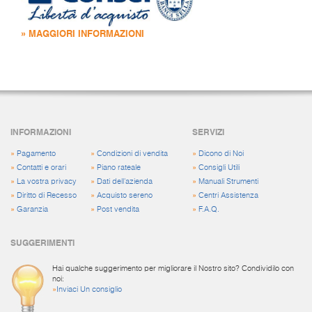
» MAGGIORI INFORMAZIONI
INFORMAZIONI
SERVIZI
»
Pagamento
»
Condizioni di vendita
»
Dicono di Noi
»
Contatti e orari
»
Piano rateale
»
Consigli Utili
»
La vostra privacy
»
Dati dell'azienda
»
Manuali Strumenti
»
Diritto di Recesso
»
Acquisto sereno
»
Centri Assistenza
»
Garanzia
»
Post vendita
»
F.A.Q.
SUGGERIMENTI
Hai qualche suggerimento per migliorare il Nostro sito? Condividilo con
noi:
»
Inviaci Un consiglio