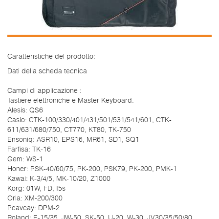
Caratteristiche del prodotto:
Dati della scheda tecnica
Campi di applicazione :
Tastiere elettroniche e Master Keyboard.
Alesis: QS6
Casio: CTK-100/330/401/431/501/531/541/601, CTK-
611/631/680/750, CT770, KT80, TK-750
Ensoniq: ASR10, EPS16, MR61, SD1, SQ1
Farfisa: TK-16
Gem: WS-1
Honer: PSK-40/60/75, PK-200, PSK79, PK-200, PMK-1
Kawai: K-3/4/5, MK-10/20, Z1000
Korg: 01W, FD, I5s
Orla: XM-200/300
Peaveay: DPM-2
Roland: E-15/35, JW-50, SK-50, U-20, W-30, JV30/35/50/80,