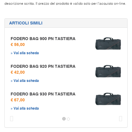
descrizione scritta. Il prezzo del prodotto è valido solo per l'acquisto on-line.
ARTICOLI SIMILI
FODERO BAG 900 PN TASTIERA
€ 56,00
» Vai alla scheda
FODERO BAG 920 PN TASTIERA
€ 42,00
» Vai alla scheda
FODERO BAG 930 PN TASTIERA
€ 67,00
» Vai alla scheda
Prec
S