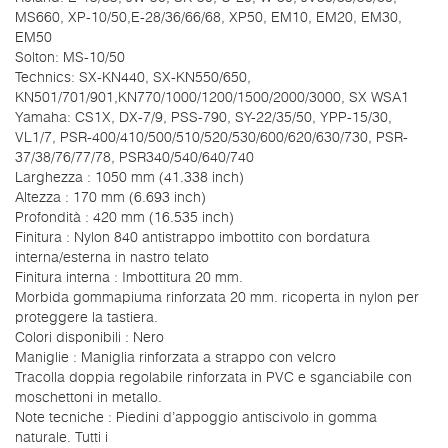
MS660, XP-10/50,E-28/36/66/68, XP50, EM10, EM20, EM30,
EM50
Solton: MS-10/50
Technics: SX-KN440, SX-KN550/650,
KN501/701/901,KN770/1000/1200/1500/2000/3000, SX WSA1
Yamaha: CS1X, DX-7/9, PSS-790, SY-22/35/50, YPP-15/30,
VL1/7, PSR-400/410/500/510/520/530/600/620/630/730, PSR-
37/38/76/77/78, PSR340/540/640/740
Larghezza : 1050 mm (41.338 inch)
Altezza : 170 mm (6.693 inch)
Profondità : 420 mm (16.535 inch)
Finitura : Nylon 840 antistrappo imbottito con bordatura
interna/esterna in nastro telato
Finitura interna : Imbottitura 20 mm.
Morbida gommapiuma rinforzata 20 mm. ricoperta in nylon per
proteggere la tastiera.
Colori disponibili : Nero
Maniglie : Maniglia rinforzata a strappo con velcro
Tracolla doppia regolabile rinforzata in PVC e sganciabile con
moschettoni in metallo.
Note tecniche : Piedini d’appoggio antiscivolo in gomma
naturale. Tutti i