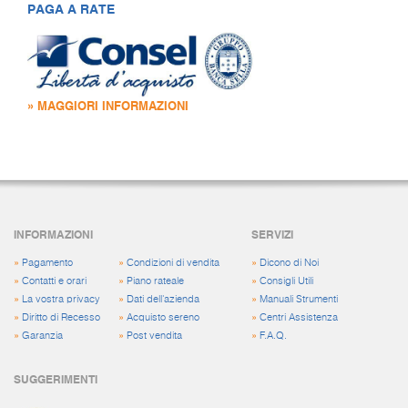
PAGA A RATE
» MAGGIORI INFORMAZIONI
INFORMAZIONI
SERVIZI
»
Pagamento
»
Condizioni di vendita
»
Dicono di Noi
»
Contatti e orari
»
Piano rateale
»
Consigli Utili
»
La vostra privacy
»
Dati dell'azienda
»
Manuali Strumenti
»
Diritto di Recesso
»
Acquisto sereno
»
Centri Assistenza
»
Garanzia
»
Post vendita
»
F.A.Q.
SUGGERIMENTI