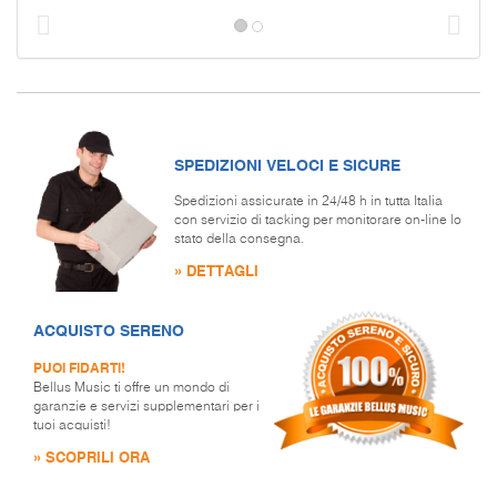
Prec
S
SPEDIZIONI VELOCI E SICURE
Spedizioni assicurate in 24/48 h in tutta Italia
con servizio di tacking per monitorare on-line lo
stato della consegna.
» DETTAGLI
ACQUISTO SERENO
PUOI FIDARTI!
Bellus Music ti offre un mondo di
garanzie e servizi supplementari per i
tuoi acquisti!
» SCOPRILI ORA