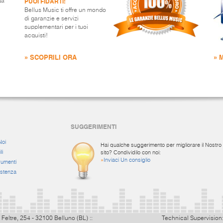
PUOI FIDARTI!
ta
Bellus Music ti offre un mondo
di garanzie e servizi
supplementari per i tuoi
acquisti!
» SCOPRILI ORA
» 
SUGGERIMENTI
Noi
Hai qualche suggerimento per migliorare il Nostro
li
sito? Condividilo con noi:
»
Inviaci Un consiglio
rumenti
istenza
 Feltre, 254 - 32100 Belluno (BL) ::
Technical Supervision