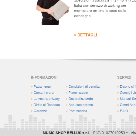
Spedizioni assicurate in 24/48 h in tut
Italia con servizio di tacking per
monitorare on-line lo stato della
consegna.
» DETTAGLI
INFORMAZIONI
SERVIZI
»
Pagamento
»
Condizioni di vendita
»
Dicono di 
»
Contatti e orari
»
Piano rateale
»
Consigli Uti
»
La vostra privacy
»
Dati dell'azienda
»
Manuali St
»
Diritto di Recesso
»
Acquisto sereno
»
Centri Ass
»
Garanzia
»
Post vendita
»
F.A.Q.
MUSIC SHOP BELLUS s.r.l.
:: P.IVA 01027010253 :: - Via