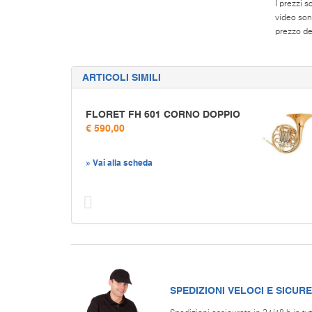
I prezzi s
video son
prezzo del
ARTICOLI SIMILI
FLORET FH 601 CORNO DOPPIO
€ 590,00
» Vai alla scheda
Prec
SPEDIZIONI VELOCI E SICURE