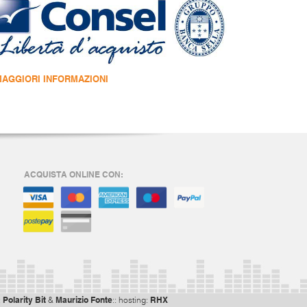
MAGGIORI INFORMAZIONI
ACQUISTA ONLINE CON:
Polarity Bit
Maurizio Fonte
RHX
:
&
:: hosting: