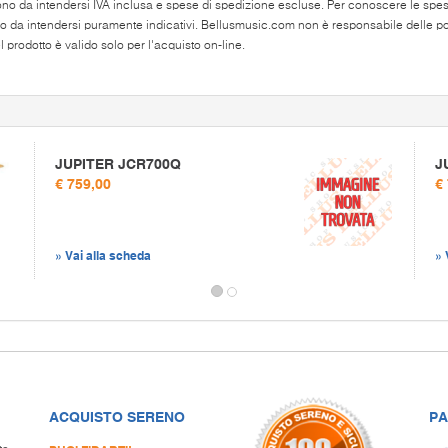
ono da intendersi IVA inclusa e spese di spedizione escluse. Per conoscere le spese 
o da intendersi puramente indicativi. Bellusmusic.com non è responsabile delle poss
 prodotto è valido solo per l'acquisto on-line.
JUPITER JCR700Q
J
€ 759,00
€
» Vai alla scheda
» 
ACQUISTO SERENO
PA