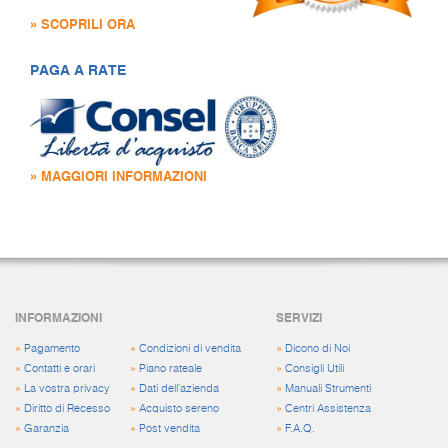
» SCOPRILI ORA
PAGA A RATE
» MAGGIORI INFORMAZIONI
INFORMAZIONI
SERVIZI
»
Pagamento
»
Condizioni di vendita
»
Dicono di Noi
»
Contatti e orari
»
Piano rateale
»
Consigli Utili
»
La vostra privacy
»
Dati dell'azienda
»
Manuali Strumenti
»
Diritto di Recesso
»
Acquisto sereno
»
Centri Assistenza
»
Garanzia
»
Post vendita
»
F.A.Q.