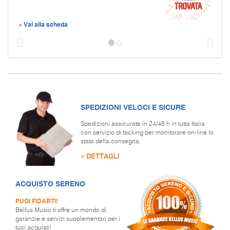
» Vai alla scheda
Prec
S
SPEDIZIONI VELOCI E SICURE
Spedizioni assicurate in 24/48 h in tutta Italia
con servizio di tacking per monitorare on-line lo
stato della consegna.
» DETTAGLI
ACQUISTO SERENO
PUOI FIDARTI!
Bellus Music ti offre un mondo di
garanzie e servizi supplementari per i
tuoi acquisti!