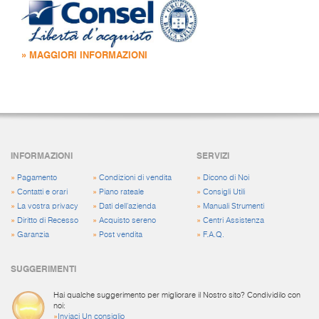
» MAGGIORI INFORMAZIONI
INFORMAZIONI
SERVIZI
»
Pagamento
»
Condizioni di vendita
»
Dicono di Noi
»
Contatti e orari
»
Piano rateale
»
Consigli Utili
»
La vostra privacy
»
Dati dell'azienda
»
Manuali Strumenti
»
Diritto di Recesso
»
Acquisto sereno
»
Centri Assistenza
»
Garanzia
»
Post vendita
»
F.A.Q.
SUGGERIMENTI
Hai qualche suggerimento per migliorare il Nostro sito? Condividilo con
noi:
»
Inviaci Un consiglio