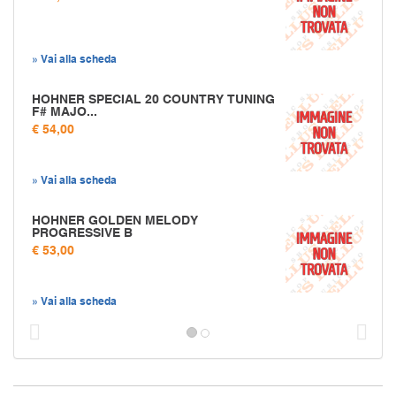
» Vai alla scheda
HOHNER SPECIAL 20 COUNTRY TUNING
F# MAJO...
€ 54,00
» Vai alla scheda
HOHNER GOLDEN MELODY
PROGRESSIVE B
€ 53,00
» Vai alla scheda
Prec
S