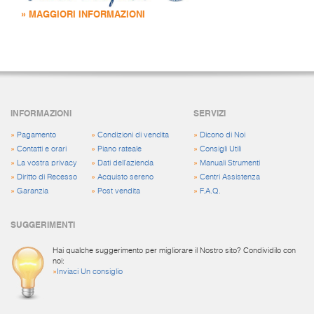
» MAGGIORI INFORMAZIONI
INFORMAZIONI
SERVIZI
»
Pagamento
»
Condizioni di vendita
»
Dicono di Noi
»
Contatti e orari
»
Piano rateale
»
Consigli Utili
»
La vostra privacy
»
Dati dell'azienda
»
Manuali Strumenti
»
Diritto di Recesso
»
Acquisto sereno
»
Centri Assistenza
»
Garanzia
»
Post vendita
»
F.A.Q.
SUGGERIMENTI
Hai qualche suggerimento per migliorare il Nostro sito? Condividilo con
noi:
»
Inviaci Un consiglio