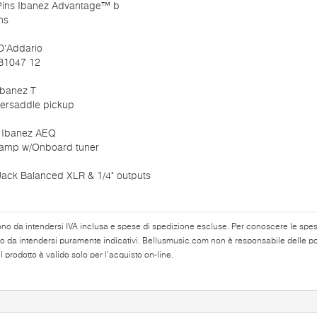
Pins Ibanez Advantage™ b
ns
D'Addario
B1047 12
Ibanez T
ersaddle pickup
 Ibanez AEQ
amp w/Onboard tuner
Jack Balanced XLR & 1/4" outputs
ono da intendersi IVA inclusa e spese di spedizione escluse. Per conoscere le spese 
o da intendersi puramente indicativi. Bellusmusic.com non è responsabile delle poss
 prodotto è valido solo per l'acquisto on-line.