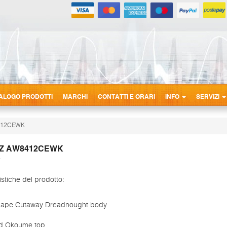
ALOGO PRODOTTI
MARCHI
CONTATTI E ORARI
INFO
SERVIZI
412CEWK
Z AW8412CEWK
istiche del prodotto:
ape Cutaway Dreadnought body
id Okoume top