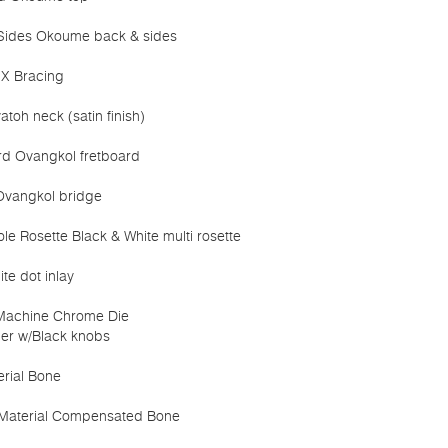
Sides Okoume back & sides
 X Bracing
toh neck (satin finish)
rd Ovangkol fretboard
Ovangkol bridge
e Rosette Black & White multi rosette
ite dot inlay
Machine Chrome Die
ner w/Black knobs
erial Bone
Material Compensated Bone