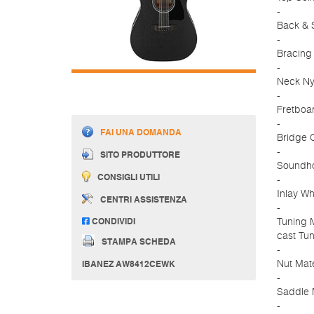
-
Back & 
-
Bracing
-
Neck Nya
-
Fretboa
-
FAI UNA DOMANDA
Bridge 
-
SITO PRODUTTORE
Soundhol
CONSIGLI UTILI
-
Inlay Wh
CENTRI ASSISTENZA
-
CONDIVIDI
Tuning 
cast Tu
STAMPA SCHEDA
-
IBANEZ AW8412CEWK
Nut Mat
-
Saddle 
-