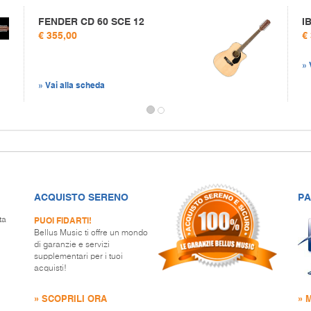
FENDER CD 60 SCE 12
I
€ 355,00
€
» 
» Vai alla scheda
ACQUISTO SERENO
PA
PUOI FIDARTI!
ta
Bellus Music ti offre un mondo
di garanzie e servizi
supplementari per i tuoi
acquisti!
» SCOPRILI ORA
» 