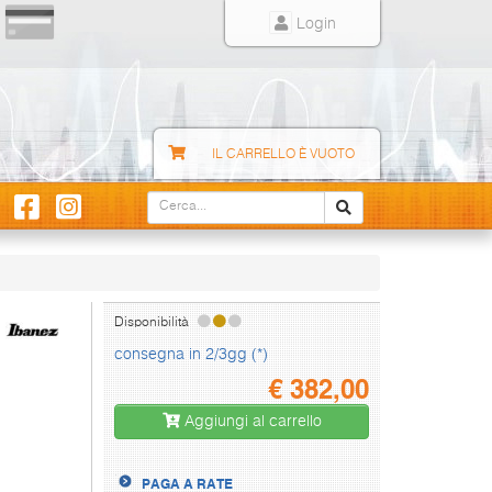
Login
IL CARRELLO È VUOTO
Disponibilità
consegna in 2/3gg (*)
€
382,00
Aggiungi al carrello
PAGA A RATE