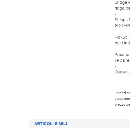
Bridge 
ridge pi
-
Strings 
® XTAP
-
Pickup 
bar Und
-
Preamp
TP2 pre
-
Output 
I prezzi s
video son
prezzo del
ARTICOLI SIMILI