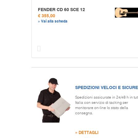
FENDER CD 60 SCE 12
€ 355,00
» Vai alla scheda
Prec
SPEDIZIONI VELOCI E SICURE
Spedizioni assicurate in 24/48 h in tut
Italia con servizio di tacking per
monitorare on-line lo stato della
consegna.
» DETTAGLI