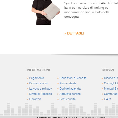
Spedizioni assicurate in 24/48 h in tut
Italia con servizio di tacking per
monitorare on-line lo stato della
consegna.
» DETTAGLI
INFORMAZIONI
SERVIZI
»
Pagamento
»
Condizioni di vendita
»
Dicono di 
»
Contatti e orari
»
Piano rateale
»
Consigli Uti
»
La vostra privacy
»
Dati dell'azienda
»
Manuali St
»
Diritto di Recesso
»
Acquisto sereno
»
Centri Ass
»
Garanzia
»
Post vendita
»
F.A.Q.