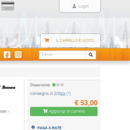
Login
IL CARRELLO È VUOTO
A
Disponibilità
consegna in 2/3gg (*)
€
53,00
Aggiungi al carrello
nim -
PAGA A RATE