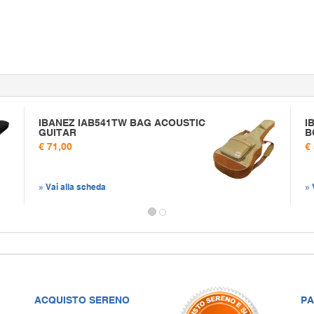
IBANEZ IAB541TW BAG ACOUSTIC
I
GUITAR
B
€ 71,00
€
» Vai alla scheda
» 
ACQUISTO SERENO
PA