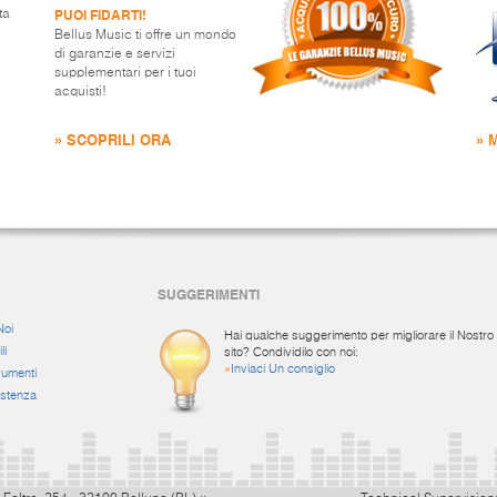
PUOI FIDARTI!
ta
Bellus Music ti offre un mondo
di garanzie e servizi
supplementari per i tuoi
acquisti!
» SCOPRILI ORA
» 
SUGGERIMENTI
Noi
Hai qualche suggerimento per migliorare il Nostro
li
sito? Condividilo con noi:
»
Inviaci Un consiglio
rumenti
istenza