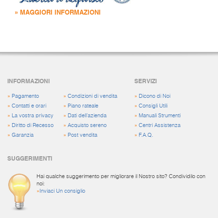
» MAGGIORI INFORMAZIONI
INFORMAZIONI
SERVIZI
»
Pagamento
»
Condizioni di vendita
»
Dicono di Noi
»
Contatti e orari
»
Piano rateale
»
Consigli Utili
»
La vostra privacy
»
Dati dell'azienda
»
Manuali Strumenti
»
Diritto di Recesso
»
Acquisto sereno
»
Centri Assistenza
»
Garanzia
»
Post vendita
»
F.A.Q.
SUGGERIMENTI
Hai qualche suggerimento per migliorare il Nostro sito? Condividilo con
noi:
»
Inviaci Un consiglio