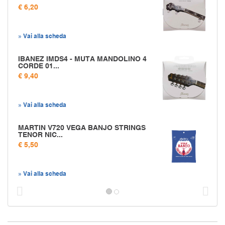
€ 6,20
» Vai alla scheda
IBANEZ IMDS4 - MUTA MANDOLINO 4
CORDE 01...
€ 9,40
» Vai alla scheda
MARTIN V720 VEGA BANJO STRINGS
TENOR NIC...
€ 5,50
» Vai alla scheda
Prec
S