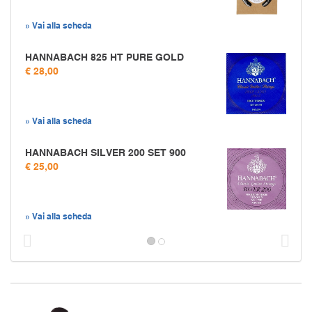
» Vai alla scheda
HANNABACH 825 HT PURE GOLD
€ 28,00
» Vai alla scheda
HANNABACH SILVER 200 SET 900
€ 25,00
» Vai alla scheda
Prec
S