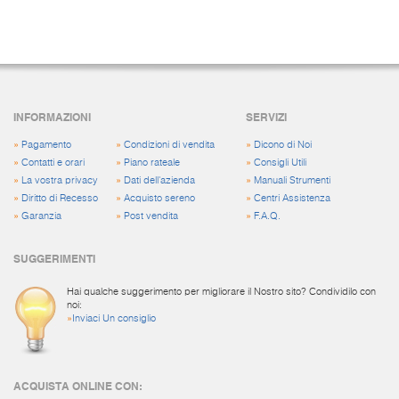
INFORMAZIONI
SERVIZI
»
Pagamento
»
Condizioni di vendita
»
Dicono di Noi
»
Contatti e orari
»
Piano rateale
»
Consigli Utili
»
La vostra privacy
»
Dati dell'azienda
»
Manuali Strumenti
»
Diritto di Recesso
»
Acquisto sereno
»
Centri Assistenza
»
Garanzia
»
Post vendita
»
F.A.Q.
SUGGERIMENTI
Hai qualche suggerimento per migliorare il Nostro sito? Condividilo con
noi:
»
Inviaci Un consiglio
ACQUISTA ONLINE CON: