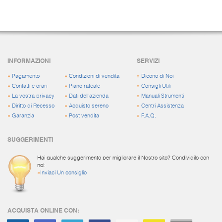
INFORMAZIONI
SERVIZI
»
Pagamento
»
Condizioni di vendita
»
Dicono di Noi
»
Contatti e orari
»
Piano rateale
»
Consigli Utili
»
La vostra privacy
»
Dati dell'azienda
»
Manuali Strumenti
»
Diritto di Recesso
»
Acquisto sereno
»
Centri Assistenza
»
Garanzia
»
Post vendita
»
F.A.Q.
SUGGERIMENTI
Hai qualche suggerimento per migliorare il Nostro sito? Condividilo con
noi:
»
Inviaci Un consiglio
ACQUISTA ONLINE CON: