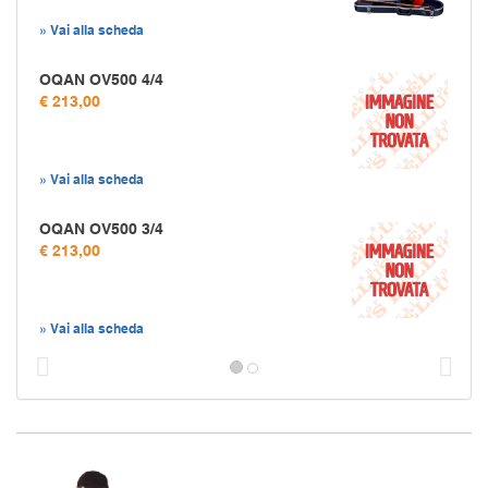
» Vai alla scheda
OQAN OV500 4/4
€ 213,00
» Vai alla scheda
OQAN OV500 3/4
€ 213,00
» Vai alla scheda
Prec
S