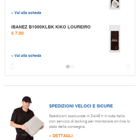
» Vai alla scheda
IBANEZ B1000KLBK KIKO LOUREIRO
€ 7,00
» Vai alla scheda
Prec
S
SPEDIZIONI VELOCI E SICURE
Spedizioni assicurate in 24/48 h in tutta Italia
con servizio di tacking per monitorare on-line lo
stato della consegna.
» DETTAGLI