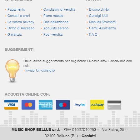
»
Pagamento
»
Condizioni di vendita
»
Dicono di Noi
»
Contatti e orari
»
Piano rateale
»
Consigli Utili
»
La vostra privacy
»
Dati dell'azienda
»
Manuali Strumenti
»
Diritto di Recesso
»
Acquisto sereno
»
Centri Assistenza
»
Garanzia
»
Post vendita
»
F.A.Q.
SUGGERIMENTI
Hai qualche suggerimento per migliorare il Nostro sito? Condividilo con
noi:
»
Inviaci Un consiglio
ACQUISTA ONLINE CON:
MUSIC SHOP BELLUS s.r.l.
:: P.IVA 01027010253 :: - Via Feltre, 254 -
Contatti
32100 Belluno (BL) ::