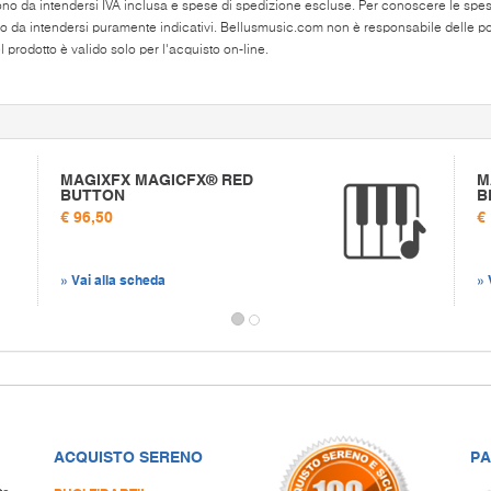
ono da intendersi IVA inclusa e spese di spedizione escluse. Per conoscere le spese 
o da intendersi puramente indicativi. Bellusmusic.com non è responsabile delle poss
 prodotto è valido solo per l'acquisto on-line.
MAGIXFX MAGICFX® RED
M
BUTTON
B
€ 96,50
€
» Vai alla scheda
» 
ACQUISTO SERENO
PA