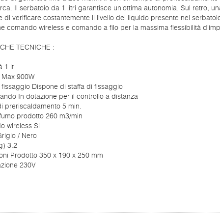
irca. Il serbatoio da 1 litri garantisce un'ottima autonomia. Sul retro, una
 di verificare costantemente il livello del liquido presente nel serbatoio
e comando wireless e comando a filo per la massima flessibilità d'imp
ICHE TECNICHE :
 1 lt.
a Max 900W
i fissaggio Dispone di staffa di fissaggio
ndo In dotazione per il controllo a distanza
i preriscaldamento 5 min.
fumo prodotto 260 m3/min
 wireless Si
rigio / Nero
g) 3.2
oni Prodotto 350 x 190 x 250 mm
azione 230V