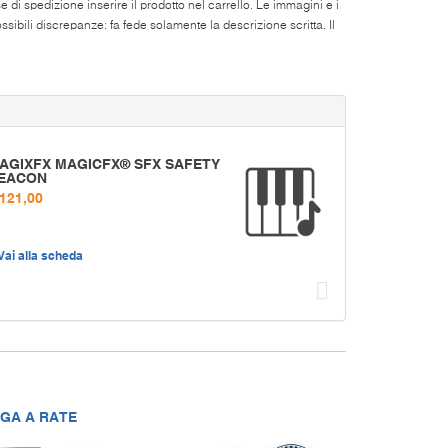
di spedizione inserire il prodotto nel carrello. Le immagini e i
ibili discrepanze: fa fede solamente la descrizione scritta. Il
AGIXFX MAGICFX® SFX SAFETY
EACON
 121,00
Vai alla scheda
Succ
GA A RATE