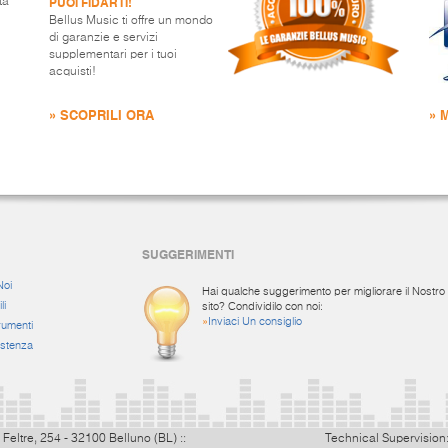
PUOI FIDARTI!
ta
Bellus Music ti offre un mondo
di garanzie e servizi
supplementari per i tuoi
acquisti!
» SCOPRILI ORA
» 
SUGGERIMENTI
Noi
Hai qualche suggerimento per migliorare il Nostro
li
sito? Condividilo con noi:
»
Inviaci Un consiglio
rumenti
istenza
 Feltre, 254 - 32100 Belluno (BL) ::
Technical Supervision