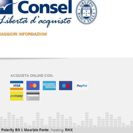
MAGGIORI INFORMAZIONI
ACQUISTA ONLINE CON:
Polarity Bit
Maurizio Fonte
RHX
:
&
:: hosting: