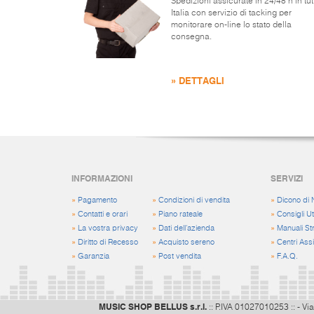
Spedizioni assicurate in 24/48 h in tut
Italia con servizio di tacking per
monitorare on-line lo stato della
consegna.
» DETTAGLI
INFORMAZIONI
SERVIZI
»
Pagamento
»
Condizioni di vendita
»
Dicono di 
»
Contatti e orari
»
Piano rateale
»
Consigli Uti
»
La vostra privacy
»
Dati dell'azienda
»
Manuali St
»
Diritto di Recesso
»
Acquisto sereno
»
Centri Ass
»
Garanzia
»
Post vendita
»
F.A.Q.
MUSIC SHOP BELLUS s.r.l.
:: P.IVA 01027010253 :: - Via