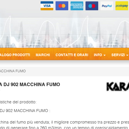
ALOGO PRODOTTI
MARCHI
CONTATTI E ORARI
INFO
SERVIZI
MACCHINA FUMO
 DJ 902 MACCHINA FUMO
istiche del prodotto:
DJ 902 MACCHINA FUMO :
ina del fumo più venduta; il migliore compromesso tra prezzo e prest
ado di generare fino a 260 m3/min. con un tempo di preriscaldamento d