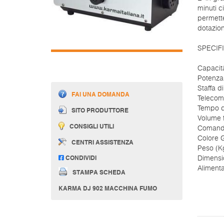
minuti c
permette
dotazion
SPECIF
Capacità
Potenz
Staffa d
FAI UNA DOMANDA
Telecoma
Tempo d
SITO PRODUTTORE
Volume 
CONSIGLI UTILI
Comando
Colore G
CENTRI ASSISTENZA
Peso (K
CONDIVIDI
Dimensi
Aliment
STAMPA SCHEDA
KARMA DJ 902 MACCHINA FUMO