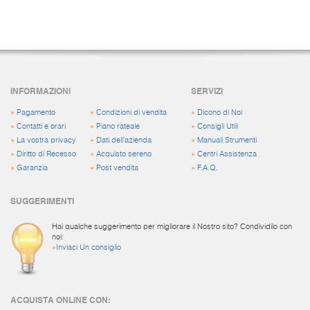
INFORMAZIONI
SERVIZI
»
Pagamento
»
Condizioni di vendita
»
Dicono di Noi
»
Contatti e orari
»
Piano rateale
»
Consigli Utili
»
La vostra privacy
»
Dati dell'azienda
»
Manuali Strumenti
»
Diritto di Recesso
»
Acquisto sereno
»
Centri Assistenza
»
Garanzia
»
Post vendita
»
F.A.Q.
SUGGERIMENTI
Hai qualche suggerimento per migliorare il Nostro sito? Condividilo con
noi:
»
Inviaci Un consiglio
ACQUISTA ONLINE CON: