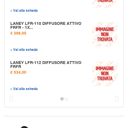
» Vai alla scheda
LANEY LFR-110 DIFFUSORE ATTIVO
FRFR - 1X...
€ 398,00
» Vai alla scheda
LANEY LFR-112 DIFFUSORE ATTIVO
FRFR
€ 534,00
» Vai alla scheda
Prec
S