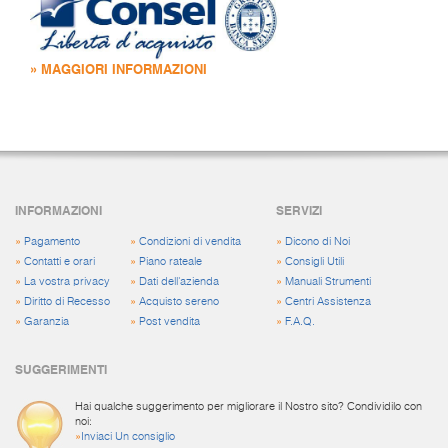
» MAGGIORI INFORMAZIONI
INFORMAZIONI
SERVIZI
»
Pagamento
»
Condizioni di vendita
»
Dicono di Noi
»
Contatti e orari
»
Piano rateale
»
Consigli Utili
»
La vostra privacy
»
Dati dell'azienda
»
Manuali Strumenti
»
Diritto di Recesso
»
Acquisto sereno
»
Centri Assistenza
»
Garanzia
»
Post vendita
»
F.A.Q.
SUGGERIMENTI
Hai qualche suggerimento per migliorare il Nostro sito? Condividilo con
noi:
»
Inviaci Un consiglio