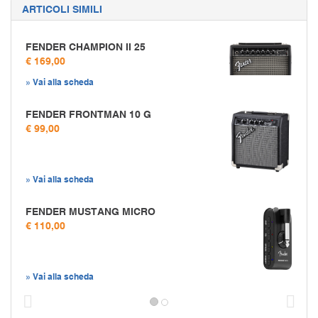
ARTICOLI SIMILI
FENDER CHAMPION II 25
€ 169,00
» Vai alla scheda
FENDER FRONTMAN 10 G
€ 99,00
» Vai alla scheda
FENDER MUSTANG MICRO
€ 110,00
» Vai alla scheda
Prec
S