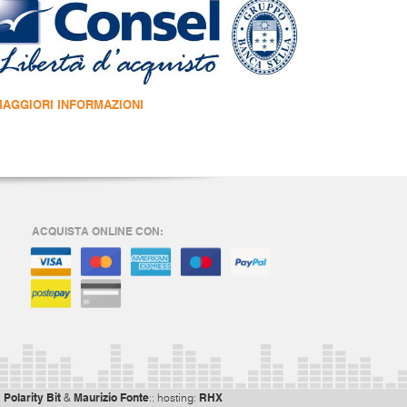
MAGGIORI INFORMAZIONI
ACQUISTA ONLINE CON:
Polarity Bit
Maurizio Fonte
RHX
:
&
:: hosting: