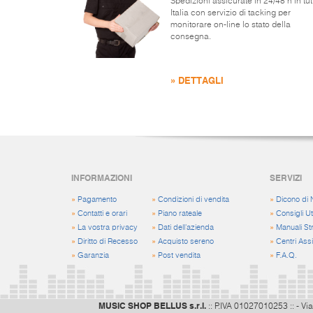
Spedizioni assicurate in 24/48 h in tut
Italia con servizio di tacking per
monitorare on-line lo stato della
consegna.
» DETTAGLI
INFORMAZIONI
SERVIZI
»
Pagamento
»
Condizioni di vendita
»
Dicono di 
»
Contatti e orari
»
Piano rateale
»
Consigli Uti
»
La vostra privacy
»
Dati dell'azienda
»
Manuali St
»
Diritto di Recesso
»
Acquisto sereno
»
Centri Ass
»
Garanzia
»
Post vendita
»
F.A.Q.
MUSIC SHOP BELLUS s.r.l.
:: P.IVA 01027010253 :: - Via