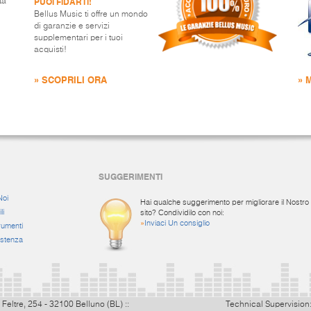
PUOI FIDARTI!
ta
Bellus Music ti offre un mondo
di garanzie e servizi
supplementari per i tuoi
acquisti!
» SCOPRILI ORA
» 
SUGGERIMENTI
Noi
Hai qualche suggerimento per migliorare il Nostro
li
sito? Condividilo con noi:
»
Inviaci Un consiglio
rumenti
istenza
 Feltre, 254 - 32100 Belluno (BL) ::
Technical Supervision