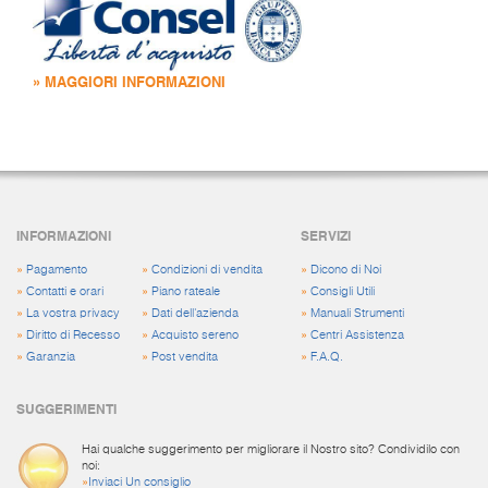
» MAGGIORI INFORMAZIONI
INFORMAZIONI
SERVIZI
»
Pagamento
»
Condizioni di vendita
»
Dicono di Noi
»
Contatti e orari
»
Piano rateale
»
Consigli Utili
»
La vostra privacy
»
Dati dell'azienda
»
Manuali Strumenti
»
Diritto di Recesso
»
Acquisto sereno
»
Centri Assistenza
»
Garanzia
»
Post vendita
»
F.A.Q.
SUGGERIMENTI
Hai qualche suggerimento per migliorare il Nostro sito? Condividilo con
noi:
»
Inviaci Un consiglio