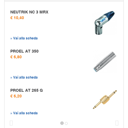
NEUTRIK NC 3 MRX
€ 10,40
» Vai alla scheda
PROEL AT 350
€ 6,80
» Vai alla scheda
PROEL AT 265 G
€ 6,20
» Vai alla scheda
Prec
S