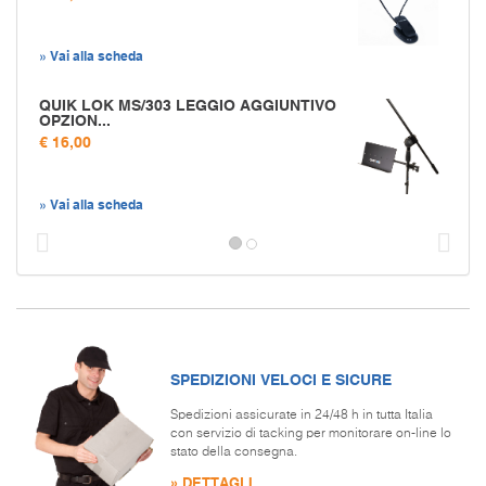
» Vai alla scheda
QUIK LOK MS/303 LEGGIO AGGIUNTIVO
OPZION...
€ 16,00
» Vai alla scheda
Prec
S
SPEDIZIONI VELOCI E SICURE
Spedizioni assicurate in 24/48 h in tutta Italia
con servizio di tacking per monitorare on-line lo
stato della consegna.
» DETTAGLI