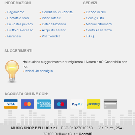
INFORMAZIONI
SERVIZI
»
Pagamento
»
Condizioni di vendita
»
Dicono di Noi
»
Contatti e orari
»
Piano rateale
»
Consigli Utili
»
La vostra privacy
»
Dati dell'azienda
»
Manuali Strumenti
»
Diritto di Recesso
»
Acquisto sereno
»
Centri Assistenza
»
Garanzia
»
Post vendita
»
F.A.Q.
SUGGERIMENTI
Hai qualche suggerimento per migliorare il Nostro sito? Condividilo con
noi:
»
Inviaci Un consiglio
ACQUISTA ONLINE CON:
MUSIC SHOP BELLUS s.r.l.
:: P.IVA 01027010253 :: - Via Feltre, 254 -
Contatti
32100 Belluno (BL) ::