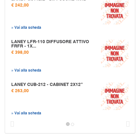
€ 242,00
» Vai alla scheda
LANEY LFR-110 DIFFUSORE ATTIVO
FRFR - 1X...
€ 398,00
» Vai alla scheda
LANEY CUB-212 - CABINET 2X12”
€ 263,00
» Vai alla scheda
Prec
S