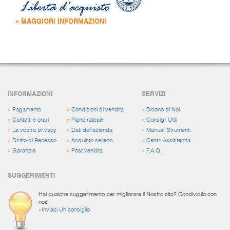
» MAGGIORI INFORMAZIONI
INFORMAZIONI
SERVIZI
»
Pagamento
»
Condizioni di vendita
»
Dicono di Noi
»
Contatti e orari
»
Piano rateale
»
Consigli Utili
»
La vostra privacy
»
Dati dell'azienda
»
Manuali Strumenti
»
Diritto di Recesso
»
Acquisto sereno
»
Centri Assistenza
»
Garanzia
»
Post vendita
»
F.A.Q.
SUGGERIMENTI
Hai qualche suggerimento per migliorare il Nostro sito? Condividilo con
noi:
»
Inviaci Un consiglio