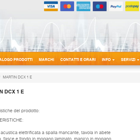
ALOGO PRODOTTI
MARCHI
CONTATTI E ORARI
INFO
SERVIZI
MARTIN DCX 1 E
N DCX 1 E
istiche del prodotto:
ERISTICHE:
 acustica elettrificata a spalla mancante, tavola in abete
o, fasce e fondo in mogano laminato, manico in mogano