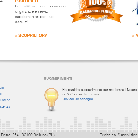
PUOI FIDARTI!
ta
Bellus Music ti offre un mondo
di garanzie e servizi
supplementari per i tuoi
acquisti!
» SCOPRILI ORA
» 
SUGGERIMENTI
Noi
Hai qualche suggerimento per migliorare il Nostro
li
sito? Condividilo con noi:
»
Inviaci Un consiglio
rumenti
istenza
 Feltre, 254 - 32100 Belluno (BL) ::
Technical Supervision