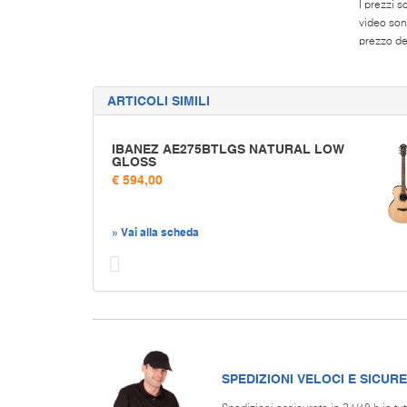
I prezzi s
video son
prezzo del
ARTICOLI SIMILI
IBANEZ AE275BTLGS NATURAL LOW
GLOSS
€ 594,00
» Vai alla scheda
Prec
SPEDIZIONI VELOCI E SICURE