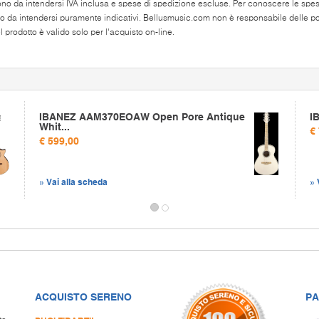
ono da intendersi IVA inclusa e spese di spedizione escluse. Per conoscere le spese 
o da intendersi puramente indicativi. Bellusmusic.com non è responsabile delle poss
 prodotto è valido solo per l'acquisto on-line.
IBANEZ AAM370EOAW Open Pore Antique
I
Whit...
€
€ 599,00
» Vai alla scheda
» 
ACQUISTO SERENO
PA