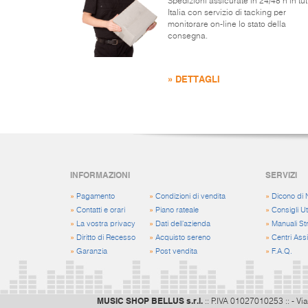
Spedizioni assicurate in 24/48 h in tut
Italia con servizio di tacking per
monitorare on-line lo stato della
consegna.
» DETTAGLI
INFORMAZIONI
SERVIZI
»
Pagamento
»
Condizioni di vendita
»
Dicono di 
»
Contatti e orari
»
Piano rateale
»
Consigli Uti
»
La vostra privacy
»
Dati dell'azienda
»
Manuali St
»
Diritto di Recesso
»
Acquisto sereno
»
Centri Ass
»
Garanzia
»
Post vendita
»
F.A.Q.
MUSIC SHOP BELLUS s.r.l.
:: P.IVA 01027010253 :: - Via