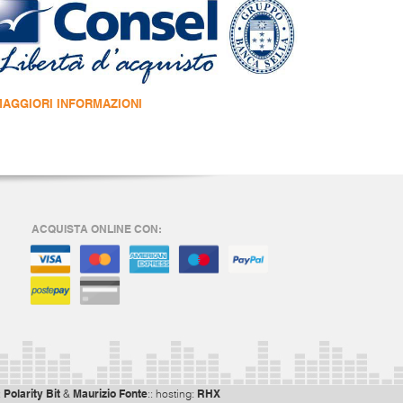
MAGGIORI INFORMAZIONI
ACQUISTA ONLINE CON:
Polarity Bit
Maurizio Fonte
RHX
:
&
:: hosting: