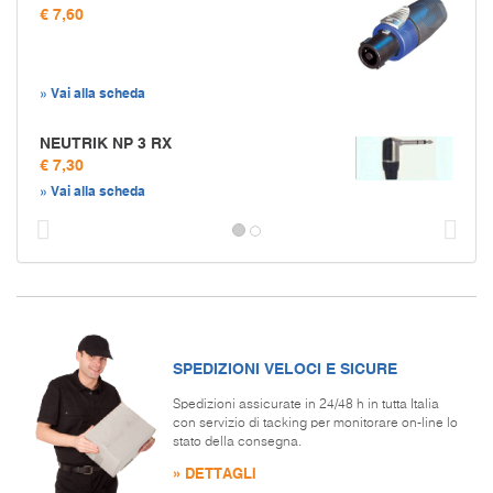
€ 7,60
» Vai alla scheda
NEUTRIK NP 3 RX
€ 7,30
» Vai alla scheda
Prec
S
SPEDIZIONI VELOCI E SICURE
Spedizioni assicurate in 24/48 h in tutta Italia
con servizio di tacking per monitorare on-line lo
stato della consegna.
» DETTAGLI