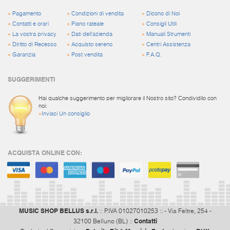
»
Pagamento
»
Condizioni di vendita
»
Dicono di Noi
»
Contatti e orari
»
Piano rateale
»
Consigli Utili
»
La vostra privacy
»
Dati dell'azienda
»
Manuali Strumenti
»
Diritto di Recesso
»
Acquisto sereno
»
Centri Assistenza
»
Garanzia
»
Post vendita
»
F.A.Q.
SUGGERIMENTI
Hai qualche suggerimento per migliorare il Nostro sito? Condividilo con
noi:
»
Inviaci Un consiglio
ACQUISTA ONLINE CON:
MUSIC SHOP BELLUS s.r.l.
:: P.IVA 01027010253 :: - Via Feltre, 254 -
Contatti
32100 Belluno (BL) ::