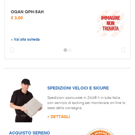
OQAN QPH-5AH
€ 3,00
» Vai alla scheda
Prec
S
SPEDIZIONI VELOCI E SICURE
Spedizioni assicurate in 24/48 h in tutta Italia
con servizio di tacking per monitorare on-line lo
stato della consegna.
» DETTAGLI
ACQUISTO SERENO