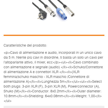
Caratteristiche del prodotto:
<p>Cavo di alimentazione e audio, incorporati in un unico cavo
da 5 m. Niente più cavi in disordine, ti basta un solo un cavo per
l'altoparlante attivo, il mixer, ecc</p><ul><li>Cavo combinato
con alimentazione e segnale (audio) </li><li>Schuko/Connettore
di alimentazione A e connettori XLR </li><li>(XLR
femmina/schuko maschio - XLR maschio /Connettore di
alimentazione A)</li><li>Lunghezza 5m</li></ul><ul><li>Select
both plugs: 3-pin XLR (F), 3-pin XLR (M), Powerconnector (A),
Shuko (M)</li><li>Conductor: 8x0.2mm</li><li>Outer diameter:
10.8mm</li><li>Shielding: 64x0.08mm</li><li>Weight: 1,00</li>
</ul>