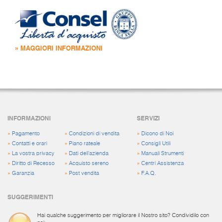
» MAGGIORI INFORMAZIONI
INFORMAZIONI
SERVIZI
»
Pagamento
»
Condizioni di vendita
»
Dicono di Noi
»
Contatti e orari
»
Piano rateale
»
Consigli Utili
»
La vostra privacy
»
Dati dell'azienda
»
Manuali Strumenti
»
Diritto di Recesso
»
Acquisto sereno
»
Centri Assistenza
»
Garanzia
»
Post vendita
»
F.A.Q.
SUGGERIMENTI
Hai qualche suggerimento per migliorare il Nostro sito? Condividilo con