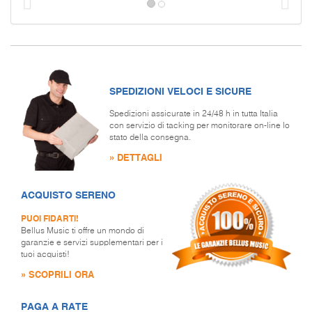
Prec
S
SPEDIZIONI VELOCI E SICURE
Spedizioni assicurate in 24/48 h in tutta Italia
con servizio di tacking per monitorare on-line lo
stato della consegna.
» DETTAGLI
ACQUISTO SERENO
PUOI FIDARTI!
Bellus Music ti offre un mondo di
garanzie e servizi supplementari per i
tuoi acquisti!
» SCOPRILI ORA
PAGA A RATE