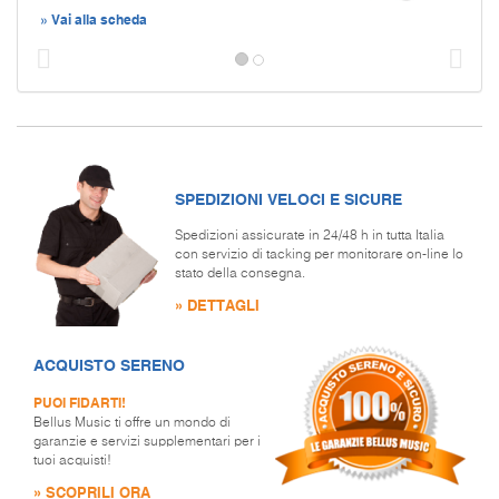
» Vai alla scheda
Prec
S
SPEDIZIONI VELOCI E SICURE
Spedizioni assicurate in 24/48 h in tutta Italia
con servizio di tacking per monitorare on-line lo
stato della consegna.
» DETTAGLI
ACQUISTO SERENO
PUOI FIDARTI!
Bellus Music ti offre un mondo di
garanzie e servizi supplementari per i
tuoi acquisti!
» SCOPRILI ORA