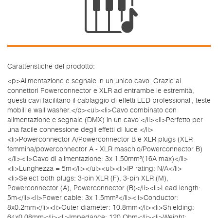
Caratteristiche del prodotto:
<p>Alimentazione e segnale in un unico cavo. Grazie ai
connettori Powerconnector e XLR ad entrambe le estremità,
questi cavi facilitano il cablaggio di effetti LED professionali, teste
mobili e wall washer.</p><ul><li>Cavo combinato con
alimentazione e segnale (DMX) in un cavo </li><li>Perfetto per
una facile connessione degli effetti di luce </li>
<li>Powerconnector A/Powerconnector B e XLR plugs (XLR
femmina/powerconnector A - XLR maschio/Powerconnector B)
</li><li>Cavo di alimentazione: 3x 1.50mm²(16A max)</li>
<li>Lunghezza = 5m</li></ul><ul><li>IP rating: N/A</li>
<li>Select both plugs: 3-pin XLR (F), 3-pin XLR (M),
Powerconnector (A), Powerconnector (B)</li><li>Lead length:
5m</li><li>Power cable: 3x 1.5mm²</li><li>Conductor:
8x0.2mm</li><li>Outer diameter: 10.8mm</li><li>Shielding:
64x0.08mm</li><li>Impedance: 120 Ohm</li><li>Weight: