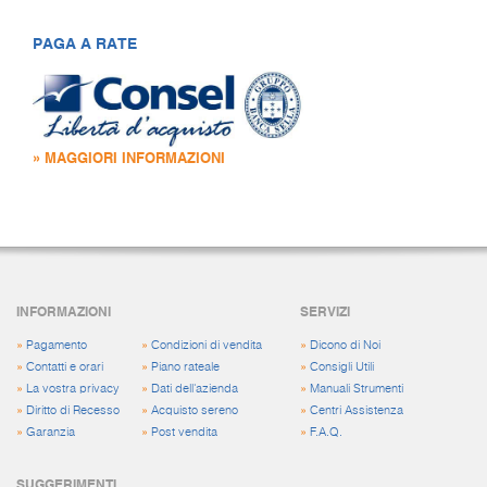
PAGA A RATE
» MAGGIORI INFORMAZIONI
INFORMAZIONI
SERVIZI
»
Pagamento
»
Condizioni di vendita
»
Dicono di Noi
»
Contatti e orari
»
Piano rateale
»
Consigli Utili
»
La vostra privacy
»
Dati dell'azienda
»
Manuali Strumenti
»
Diritto di Recesso
»
Acquisto sereno
»
Centri Assistenza
»
Garanzia
»
Post vendita
»
F.A.Q.
SUGGERIMENTI