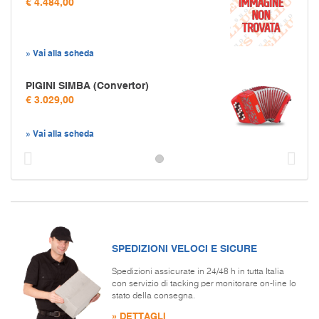
€ 4.484,00
» Vai alla scheda
PIGINI SIMBA (Convertor)
€ 3.029,00
» Vai alla scheda
Prec
S
SPEDIZIONI VELOCI E SICURE
Spedizioni assicurate in 24/48 h in tutta Italia
con servizio di tacking per monitorare on-line lo
stato della consegna.
» DETTAGLI