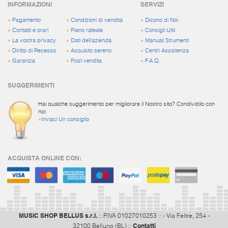
INFORMAZIONI
SERVIZI
»
Pagamento
»
Condizioni di vendita
»
Dicono di Noi
»
Contatti e orari
»
Piano rateale
»
Consigli Utili
»
La vostra privacy
»
Dati dell'azienda
»
Manuali Strumenti
»
Diritto di Recesso
»
Acquisto sereno
»
Centri Assistenza
»
Garanzia
»
Post vendita
»
F.A.Q.
SUGGERIMENTI
Hai qualche suggerimento per migliorare il Nostro sito? Condividilo con
noi:
»
Inviaci Un consiglio
ACQUISTA ONLINE CON:
MUSIC SHOP BELLUS s.r.l.
:: P.IVA 01027010253 :: - Via Feltre, 254 -
Contatti
32100 Belluno (BL) ::