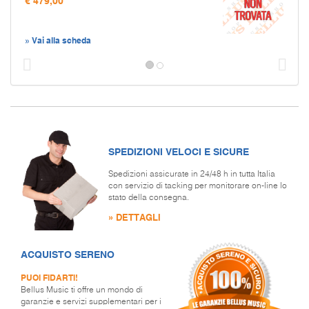
€ 479,00
» Vai alla scheda
Prec
S
SPEDIZIONI VELOCI E SICURE
Spedizioni assicurate in 24/48 h in tutta Italia
con servizio di tacking per monitorare on-line lo
stato della consegna.
» DETTAGLI
ACQUISTO SERENO
PUOI FIDARTI!
Bellus Music ti offre un mondo di
garanzie e servizi supplementari per i