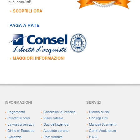
tuoi acquisti!
» SCOPRILI ORA
PAGA A RATE
» MAGGIORI INFORMAZIONI
INFORMAZIONI
SERVIZI
»
Pagamento
»
Condizioni di vendita
»
Dicono di Noi
»
Contatti e orari
»
Piano rateale
»
Consigli Utili
»
La vostra privacy
»
Dati dell'azienda
»
Manuali Strumenti
»
Diritto di Recesso
»
Acquisto sereno
»
Centri Assistenza
»
Garanzia
»
Post vendita
»
F.A.Q.