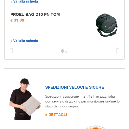
» Vai alla scheda
PROEL BAG D10 PN TOM
€ 31,00
» Vai alla scheda
Prec
S
SPEDIZIONI VELOCI E SICURE
Spedizioni assicurate in 24/48 h in tutta Italia
con servizio di tacking per monitorare on-line lo
stato della consegna.
» DETTAGLI