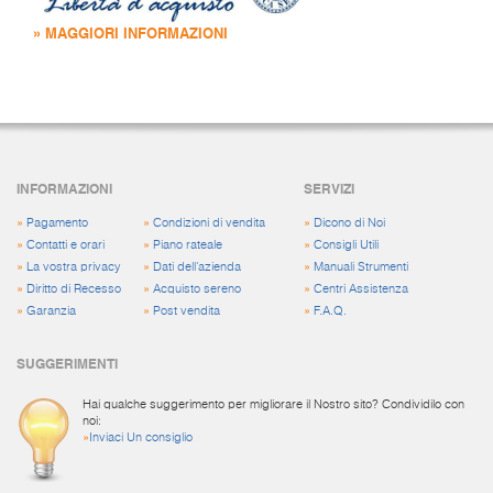
» MAGGIORI INFORMAZIONI
INFORMAZIONI
SERVIZI
»
Pagamento
»
Condizioni di vendita
»
Dicono di Noi
»
Contatti e orari
»
Piano rateale
»
Consigli Utili
»
La vostra privacy
»
Dati dell'azienda
»
Manuali Strumenti
»
Diritto di Recesso
»
Acquisto sereno
»
Centri Assistenza
»
Garanzia
»
Post vendita
»
F.A.Q.
SUGGERIMENTI
Hai qualche suggerimento per migliorare il Nostro sito? Condividilo con
noi:
»
Inviaci Un consiglio