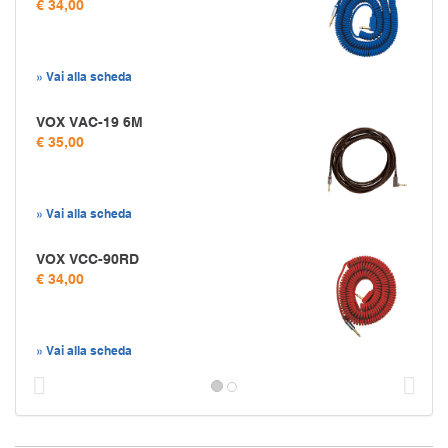
€ 34,00
» Vai alla scheda
VOX VAC-19 6M
€ 35,00
» Vai alla scheda
VOX VCC-90RD
€ 34,00
» Vai alla scheda
Prec
S