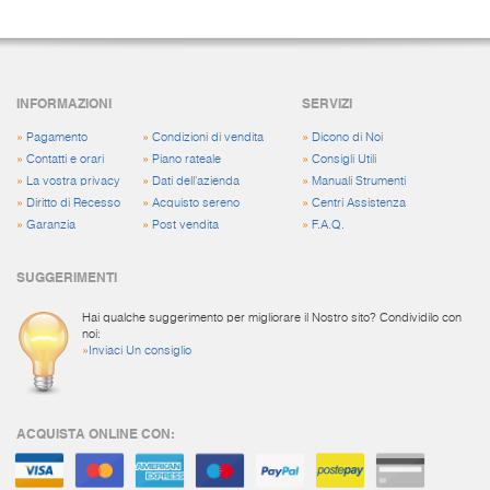
INFORMAZIONI
SERVIZI
»
Pagamento
»
Condizioni di vendita
»
Dicono di Noi
»
Contatti e orari
»
Piano rateale
»
Consigli Utili
»
La vostra privacy
»
Dati dell'azienda
»
Manuali Strumenti
»
Diritto di Recesso
»
Acquisto sereno
»
Centri Assistenza
»
Garanzia
»
Post vendita
»
F.A.Q.
SUGGERIMENTI
Hai qualche suggerimento per migliorare il Nostro sito? Condividilo con
noi:
»
Inviaci Un consiglio
ACQUISTA ONLINE CON: