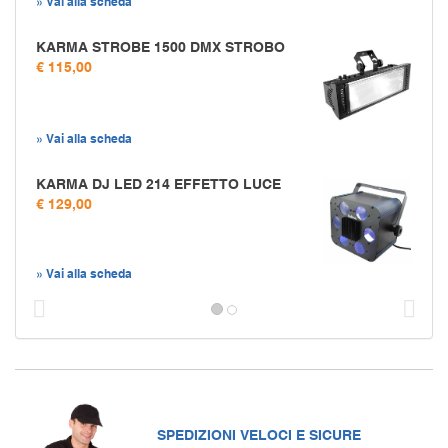
» Vai alla scheda
KARMA STROBE 1500 DMX STROBO
€ 115,00
» Vai alla scheda
KARMA DJ LED 214 EFFETTO LUCE
€ 129,00
» Vai alla scheda
Prec
S
SPEDIZIONI VELOCI E SICURE