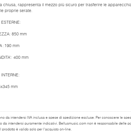
a chiusa, rappresenta il mezzo più sicuro per trasferire le apparecchi
le proprie serate.
 ESTERNE:
ZZA: 850 mm
A :190 mm
DITA': 400 mm
 INTERNE:
5x345 mm
ono da intendersi IVA inclusa e spese di spedizione escluse. Per conoscere le spese 
o da intendersi puramente indicativi. Bellusmusic.com non è responsabile delle poss
 prodotto è valido solo per l'acquisto on-line.