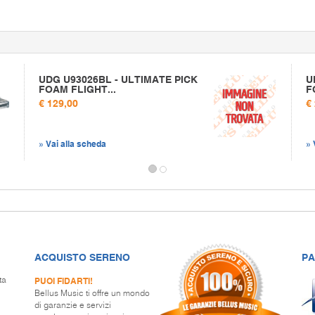
UDG U93026BL - ULTIMATE PICK
U
FOAM FLIGHT...
F
€ 129,00
€
» Vai alla scheda
» 
ACQUISTO SERENO
PA
PUOI FIDARTI!
ta
Bellus Music ti offre un mondo
di garanzie e servizi