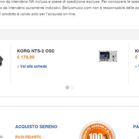
ono da intendersi IVA inclusa e spese di spedizione escluse. Per conoscere le spese 
o da intendersi puramente indicativi. Bellusmusic.com non è responsabile delle poss
 prodotto è valido solo per l'acquisto on-line.
KORG NTS-2 OSC
K
€ 179,00
€
» Vai alla scheda
» 
ACQUISTO SERENO
PA
PUOI FIDARTI!
ta