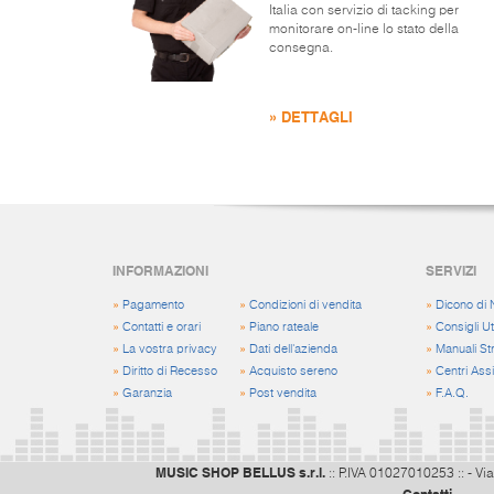
Italia con servizio di tacking per
monitorare on-line lo stato della
consegna.
» DETTAGLI
INFORMAZIONI
SERVIZI
»
Pagamento
»
Condizioni di vendita
»
Dicono di 
»
Contatti e orari
»
Piano rateale
»
Consigli Uti
»
La vostra privacy
»
Dati dell'azienda
»
Manuali St
»
Diritto di Recesso
»
Acquisto sereno
»
Centri Ass
»
Garanzia
»
Post vendita
»
F.A.Q.
MUSIC SHOP BELLUS s.r.l.
:: P.IVA 01027010253 :: - Via
Contatti