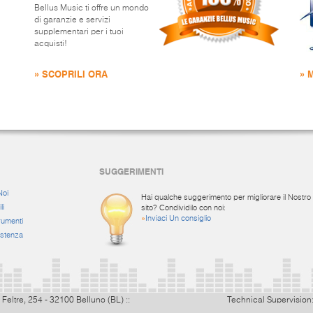
Bellus Music ti offre un mondo
di garanzie e servizi
supplementari per i tuoi
acquisti!
» SCOPRILI ORA
» 
SUGGERIMENTI
Noi
Hai qualche suggerimento per migliorare il Nostro
li
sito? Condividilo con noi:
»
Inviaci Un consiglio
rumenti
istenza
 Feltre, 254 - 32100 Belluno (BL) ::
Technical Supervision