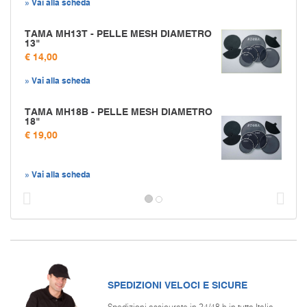
» Vai alla scheda
TAMA MH13T - PELLE MESH DIAMETRO
13"
€ 14,00
» Vai alla scheda
TAMA MH18B - PELLE MESH DIAMETRO
18"
€ 19,00
» Vai alla scheda
Prec
S
SPEDIZIONI VELOCI E SICURE