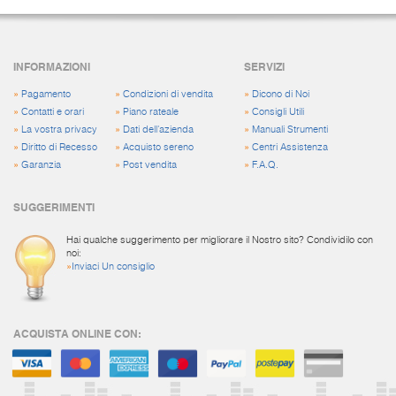
INFORMAZIONI
SERVIZI
»
Pagamento
»
Condizioni di vendita
»
Dicono di Noi
»
Contatti e orari
»
Piano rateale
»
Consigli Utili
»
La vostra privacy
»
Dati dell'azienda
»
Manuali Strumenti
»
Diritto di Recesso
»
Acquisto sereno
»
Centri Assistenza
»
Garanzia
»
Post vendita
»
F.A.Q.
SUGGERIMENTI
Hai qualche suggerimento per migliorare il Nostro sito? Condividilo con
noi:
»
Inviaci Un consiglio
ACQUISTA ONLINE CON: