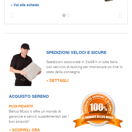
» Vai alla scheda
Prec
S
SPEDIZIONI VELOCI E SICURE
Spedizioni assicurate in 24/48 h in tutta Italia
con servizio di tacking per monitorare on-line lo
stato della consegna.
» DETTAGLI
ACQUISTO SERENO
PUOI FIDARTI!
Bellus Music ti offre un mondo di
garanzie e servizi supplementari per i
tuoi acquisti!
» SCOPRILI ORA