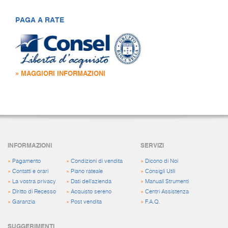
PAGA A RATE
» MAGGIORI INFORMAZIONI
INFORMAZIONI
SERVIZI
»
Pagamento
»
Condizioni di vendita
»
Dicono di Noi
»
Contatti e orari
»
Piano rateale
»
Consigli Utili
»
La vostra privacy
»
Dati dell'azienda
»
Manuali Strumenti
»
Diritto di Recesso
»
Acquisto sereno
»
Centri Assistenza
»
Garanzia
»
Post vendita
»
F.A.Q.
SUGGERIMENTI