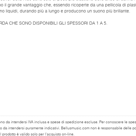
 il grande vantaggio che, essendo ricoperte da una pellicola di plas
o liquidi, durando più a lungo e producono un suono più brillante.
RDA CHE SONO DISPONIBILI GLI SPESSORI DA 1 A 5.
ono da intendersi IVA inclusa e spese di spedizione escluse. Per conoscere le spese 
o da intendersi puramente indicativi. Bellusmusic.com non è responsabile delle poss
 prodotto è valido solo per l'acquisto on-line.