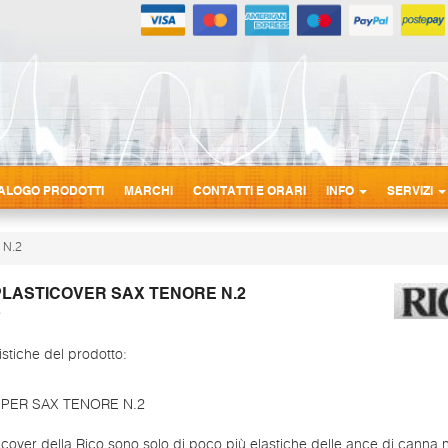
ALOGO PRODOTTI
MARCHI
CONTATTI E ORARI
INFO
SERVIZI
 N.2
PLASTICOVER SAX TENORE N.2
istiche del prodotto:
 PER SAX TENORE N.2
icover della Rico sono solo di poco più elastiche delle ance di canna 