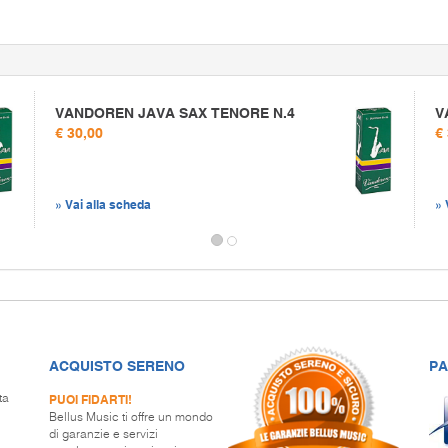
VANDOREN JAVA SAX TENORE N.4
V
€ 30,00
€
» Vai alla scheda
» 
ACQUISTO SERENO
PA
PUOI FIDARTI!
ta
Bellus Music ti offre un mondo
di garanzie e servizi