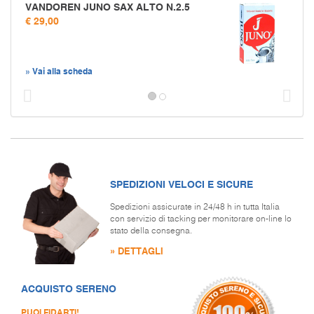
VANDOREN JUNO SAX ALTO N.2.5
€ 29,00
» Vai alla scheda
Prec
S
SPEDIZIONI VELOCI E SICURE
Spedizioni assicurate in 24/48 h in tutta Italia
con servizio di tacking per monitorare on-line lo
stato della consegna.
» DETTAGLI
ACQUISTO SERENO
PUOI FIDARTI!