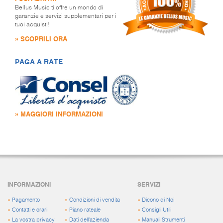
Bellus Music ti offre un mondo di
garanzie e servizi supplementari per i
tuoi acquisti!
» SCOPRILI ORA
PAGA A RATE
» MAGGIORI INFORMAZIONI
INFORMAZIONI
SERVIZI
»
Pagamento
»
Condizioni di vendita
»
Dicono di Noi
»
Contatti e orari
»
Piano rateale
»
Consigli Utili
»
La vostra privacy
»
Dati dell'azienda
»
Manuali Strumenti