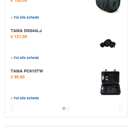
€ 105,00
» Vai alla scheda
TAMA DSS44LJ
€ 121,00
» Vai alla scheda
TAMA PC910TW
€ 95,00
» Vai alla scheda
Prec
S