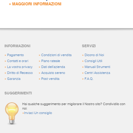
» MAGGIORI INFORMAZIONI
INFORMAZIONI
SERVIZI
»
Pagamento
»
Condizioni di vendita
»
Dicono di Noi
»
Contatti e orari
»
Piano rateale
»
Consigli Utili
»
La vostra privacy
»
Dati dell'azienda
»
Manuali Strumenti
»
Diritto di Recesso
»
Acquisto sereno
»
Centri Assistenza
»
Garanzia
»
Post vendita
»
F.A.Q.
SUGGERIMENTI
Hai qualche suggerimento per migliorare il Nostro sito? Condividilo con
noi:
»
Inviaci Un consiglio