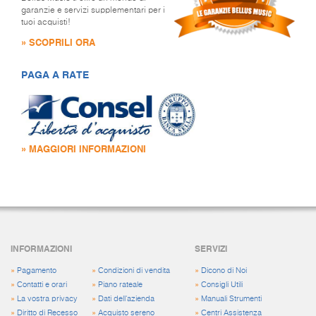
garanzie e servizi supplementari per i
tuoi acquisti!
» SCOPRILI ORA
PAGA A RATE
» MAGGIORI INFORMAZIONI
INFORMAZIONI
SERVIZI
»
Pagamento
»
Condizioni di vendita
»
Dicono di Noi
»
Contatti e orari
»
Piano rateale
»
Consigli Utili
»
La vostra privacy
»
Dati dell'azienda
»
Manuali Strumenti
»
Diritto di Recesso
»
Acquisto sereno
»
Centri Assistenza