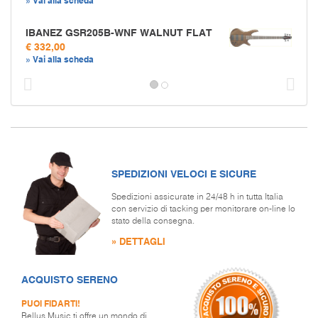
IBANEZ GSR205B-WNF WALNUT FLAT
€ 332,00
» Vai alla scheda
Prec
S
SPEDIZIONI VELOCI E SICURE
Spedizioni assicurate in 24/48 h in tutta Italia
con servizio di tacking per monitorare on-line lo
stato della consegna.
» DETTAGLI
ACQUISTO SERENO
PUOI FIDARTI!
Bellus Music ti offre un mondo di