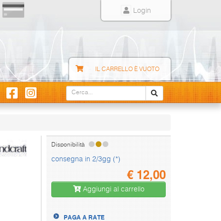
Login
IL CARRELLO È VUOTO
Disponibilità
consegna in 2/3gg (*)
€
12,00
Aggiungi al carrello
PAGA A RATE