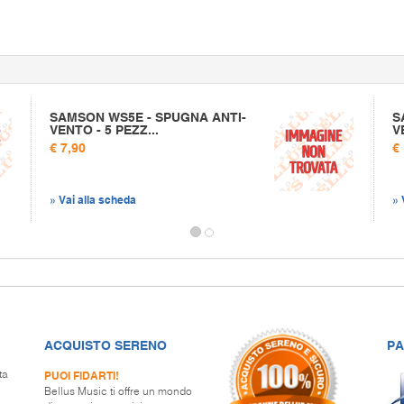
SAMSON WS5E - SPUGNA ANTI-
S
VENTO - 5 PEZZ...
V
€ 7,90
€
» Vai alla scheda
» 
ACQUISTO SERENO
PA
PUOI FIDARTI!
ta
Bellus Music ti offre un mondo