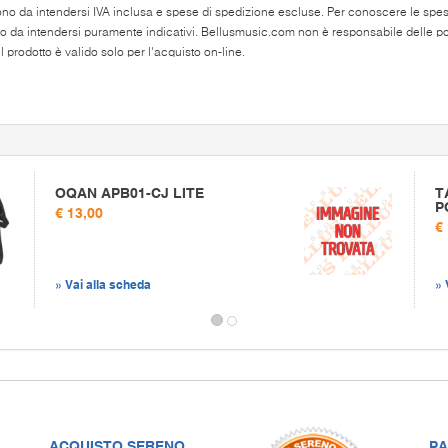
ono da intendersi IVA inclusa e spese di spedizione escluse. Per conoscere le spese 
o da intendersi puramente indicativi. Bellusmusic.com non è responsabile delle poss
 prodotto è valido solo per l'acquisto on-line.
OQAN APB01-CJ LITE
T
P
€ 13,00
€
» Vai alla scheda
» 
ACQUISTO SERENO
PA