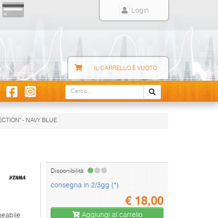
Login
IL CARRELLO È VUOTO
CTION" - NAVY BLUE
Disponibilità
consegna in 2/3gg (*)
€
18,00
Aggiungi al carrello
meabile