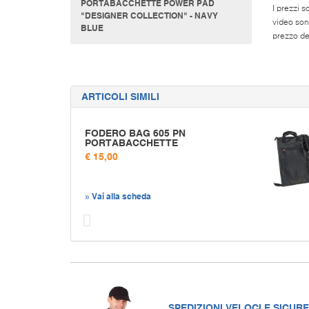
PORTABACCHETTE POWER PAD
I prezzi s
"DESIGNER COLLECTION" - NAVY
video son
BLUE
prezzo del
ARTICOLI SIMILI
FODERO BAG 605 PN
PORTABACCHETTE
€ 15,00
» Vai alla scheda
Prec
SPEDIZIONI VELOCI E SICURE