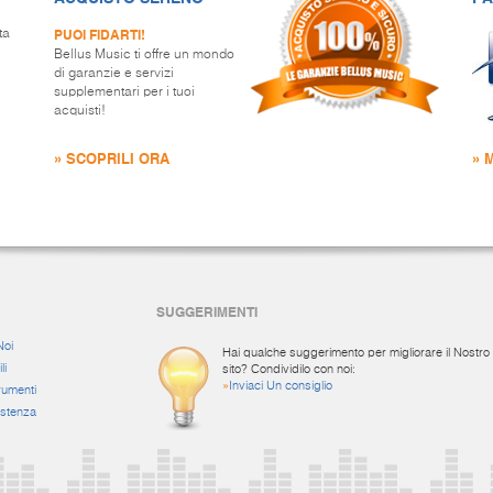
PUOI FIDARTI!
ta
Bellus Music ti offre un mondo
di garanzie e servizi
supplementari per i tuoi
acquisti!
» SCOPRILI ORA
» 
SUGGERIMENTI
Noi
Hai qualche suggerimento per migliorare il Nostro
li
sito? Condividilo con noi:
»
Inviaci Un consiglio
rumenti
istenza