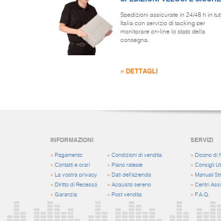
Spedizioni assicurate in 24/48 h in tut
Italia con servizio di tacking per
monitorare on-line lo stato della
consegna.
» DETTAGLI
INFORMAZIONI
SERVIZI
»
Pagamento
»
Condizioni di vendita
»
Dicono di 
»
Contatti e orari
»
Piano rateale
»
Consigli Uti
»
La vostra privacy
»
Dati dell'azienda
»
Manuali St
»
Diritto di Recesso
»
Acquisto sereno
»
Centri Ass
»
Garanzia
»
Post vendita
»
F.A.Q.