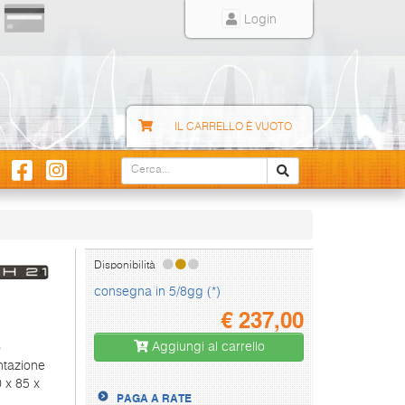
Login
IL CARRELLO È VUOTO
Disponibilità
consegna in 5/8gg (*)
€
237,00
Aggiungi al carrello
o
entazione
 x 85 x
PAGA A RATE