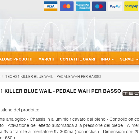
ALOGO PRODOTTI
MARCHI
CONTATTI E ORARI
INFO
SERVIZI
O
TECH21 KILLER BLUE WAIL - PEDALE WAH PER BASSO
1 KILLER BLUE WAIL - PEDALE WAH PER BASSO
istiche del prodotto:
te analogico - Chassis in alluminio ricavato dal pieno - Controllo ottic
etto - Attivazione dell'effetto automatica alla pressione del piede - Alim
ia 9v o tramite alimentatore 9v 300ma (non inclusi) - Dimensioni cm: 20
so: 680g