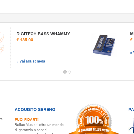
DIGITECH BASS WHAMMY
M
€ 185,00
€
» 
» Vai alla scheda
ACQUISTO SERENO
PA
PUOI FIDARTI!
ta
Bellus Music ti offre un mondo
di garanzie e servizi