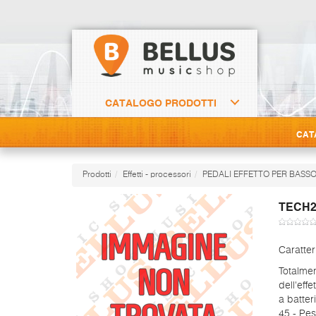
CATALOGO PRODOTTI
CAT
Prodotti
Effetti - processori
PEDALI EFFETTO PER BASS
TECH2
Caratter
Totalmen
dell'eff
a batter
45 - Pe