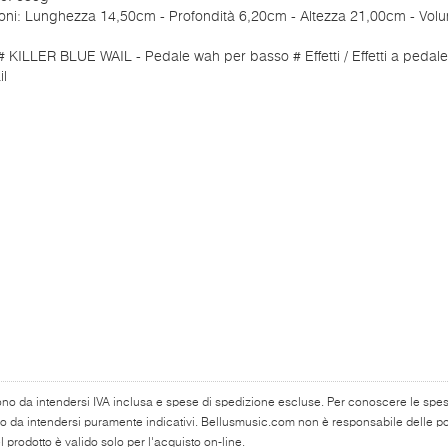
oni: Lunghezza 14,50cm - Profondità 6,20cm - Altezza 21,00cm - Vol
 KILLER BLUE WAIL - Pedale wah per basso # Effetti / Effetti a pedale
il
ono da intendersi IVA inclusa e spese di spedizione escluse. Per conoscere le spese 
o da intendersi puramente indicativi. Bellusmusic.com non è responsabile delle poss
 prodotto è valido solo per l'acquisto on-line.