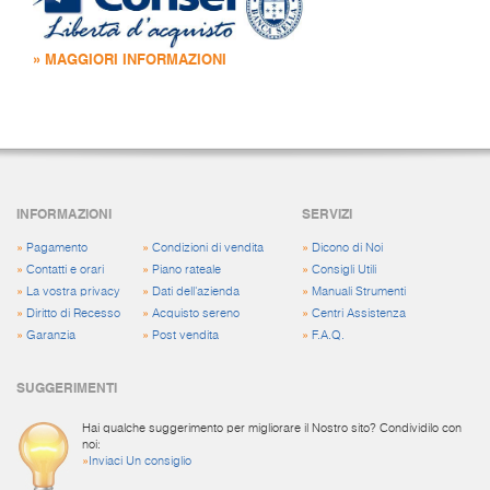
» MAGGIORI INFORMAZIONI
INFORMAZIONI
SERVIZI
»
Pagamento
»
Condizioni di vendita
»
Dicono di Noi
»
Contatti e orari
»
Piano rateale
»
Consigli Utili
»
La vostra privacy
»
Dati dell'azienda
»
Manuali Strumenti
»
Diritto di Recesso
»
Acquisto sereno
»
Centri Assistenza
»
Garanzia
»
Post vendita
»
F.A.Q.
SUGGERIMENTI
Hai qualche suggerimento per migliorare il Nostro sito? Condividilo con
noi:
»
Inviaci Un consiglio