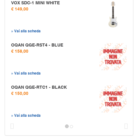
VOX SDC-1 MINI WHITE
€ 149,00
» Vai alla scheda
OQAN QGE-RST4 - BLUE
€ 158,00
» Vai alla scheda
OQAN QGE-RTC1 - BLACK
€ 150,00
» Vai alla scheda
Prec
S