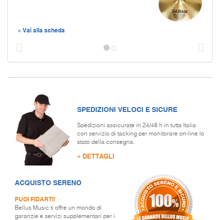
» Vai alla scheda
Prec
S
SPEDIZIONI VELOCI E SICURE
Spedizioni assicurate in 24/48 h in tutta Italia
con servizio di tacking per monitorare on-line lo
stato della consegna.
» DETTAGLI
ACQUISTO SERENO
PUOI FIDARTI!
Bellus Music ti offre un mondo di
garanzie e servizi supplementari per i