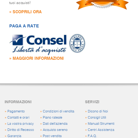
tuoi acquisti!
» SCOPRILI ORA
PAGA A RATE
» MAGGIORI INFORMAZIONI
INFORMAZIONI
SERVIZI
»
Pagamento
»
Condizioni di vendita
»
Dicono di Noi
»
Contatti e orari
»
Piano rateale
»
Consigli Utili
»
La vostra privacy
»
Dati dell'azienda
»
Manuali Strumenti
»
Diritto di Recesso
»
Acquisto sereno
»
Centri Assistenza
»
Garanzia
»
Post vendita
»
F.A.Q.