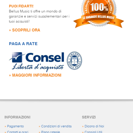
PUOI FIDARTI!
Bellus Music ti offre un mondo di
garanzie e servizi supplementari per i
tuoi acquisti!
» SCOPRILI ORA
PAGA A RATE
» MAGGIORI INFORMAZIONI
INFORMAZIONI
SERVIZI
»
Pagamento
»
Condizioni di vendita
»
Dicono di Noi
»
Contatti e orari
»
Piano rateale
»
Consigli Utili