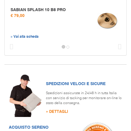
SABIAN SPLASH 10 B8 PRO
€ 79,00
» Vai alla scheda
Prec
S
SPEDIZIONI VELOCI E SICURE
Spedizioni assicurate in 24/48 h in tutta Italia
con servizio di tacking per monitorare on-line lo
stato della consegna.
» DETTAGLI
ACQUISTO SERENO