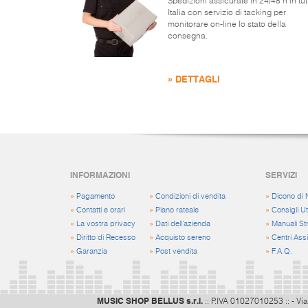
Spedizioni assicurate in 24/48 h in tut
Italia con servizio di tacking per
monitorare on-line lo stato della
consegna.
» DETTAGLI
INFORMAZIONI
SERVIZI
»
Pagamento
»
Condizioni di vendita
»
Dicono di 
»
Contatti e orari
»
Piano rateale
»
Consigli Uti
»
La vostra privacy
»
Dati dell'azienda
»
Manuali St
»
Diritto di Recesso
»
Acquisto sereno
»
Centri Ass
»
Garanzia
»
Post vendita
»
F.A.Q.
MUSIC SHOP BELLUS s.r.l.
:: P.IVA 01027010253 :: - Via