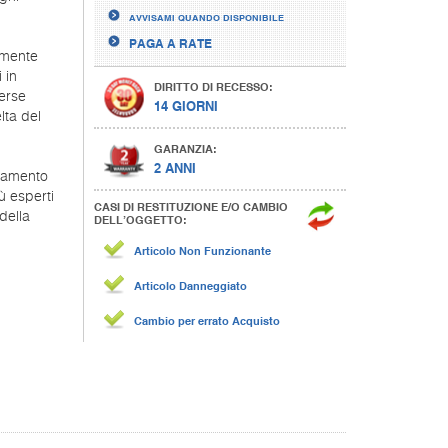
AVVISAMI QUANDO DISPONIBILE
PAGA A RATE
emente
 in
DIRITTO DI RECESSO:
erse
14 GIORNI
lta del
GARANZIA:
2 ANNI
ttamento
ù esperti
CASI DI RESTITUZIONE E/O CAMBIO
della
DELL’OGGETTO:
Articolo Non Funzionante
Articolo Danneggiato
Cambio per errato Acquisto