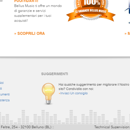
PUOI FIDARTI!
ta
Bellus Music ti offre un mondo
di garanzie e servizi
supplementari per i tuoi
acquisti!
» SCOPRILI ORA
» 
SUGGERIMENTI
Noi
Hai qualche suggerimento per migliorare il Nostro
li
sito? Condividilo con noi:
»
Inviaci Un consiglio
rumenti
istenza
 Feltre, 254 - 32100 Belluno (BL) ::
Technical Supervision