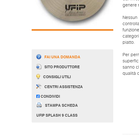
genere m
Nessun a
controll
funzione
categori
piatto.
Per perm
FAI UNA DOMANDA
superfic
SITO PRODUTTORE
sanno ch
qualità 
CONSIGLI UTILI
CENTRI ASSISTENZA
CONDIVIDI
STAMPA SCHEDA
UFIP SPLASH 9 CLASS