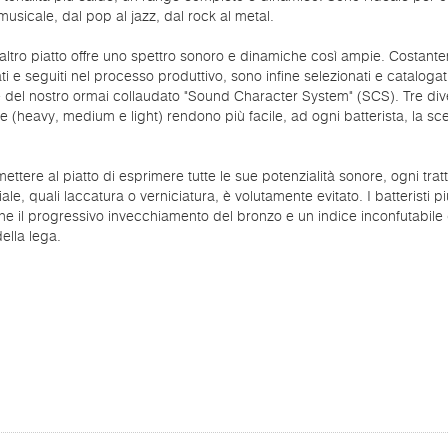
usicale, dal pop al jazz, dal rock al metal.
ltro piatto offre uno spettro sonoro e dinamiche così ampie. Costant
ati e seguiti nel processo produttivo, sono infine selezionati e catalogati
 del nostro ormai collaudato "Sound Character System" (SCS). Tre div
e (heavy, medium e light) rendono più facile, ad ogni batterista, la sce
ettere al piatto di esprimere tutte le sue potenzialità sonore, ogni tra
iale, quali laccatura o verniciatura, è volutamente evitato. I batteristi pi
e il progressivo invecchiamento del bronzo e un indice inconfutabile 
della lega.