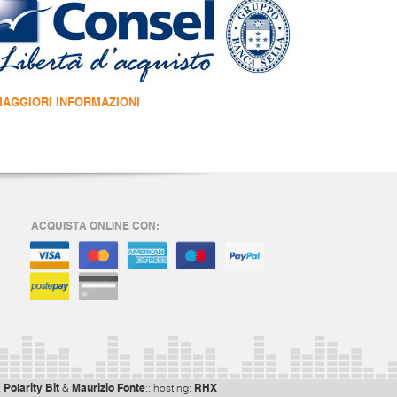
MAGGIORI INFORMAZIONI
ACQUISTA ONLINE CON:
Polarity Bit
Maurizio Fonte
RHX
:
&
:: hosting: