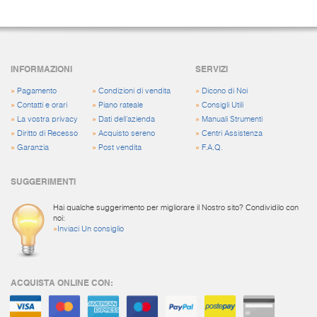
INFORMAZIONI
SERVIZI
»
Pagamento
»
Condizioni di vendita
»
Dicono di Noi
»
Contatti e orari
»
Piano rateale
»
Consigli Utili
»
La vostra privacy
»
Dati dell'azienda
»
Manuali Strumenti
»
Diritto di Recesso
»
Acquisto sereno
»
Centri Assistenza
»
Garanzia
»
Post vendita
»
F.A.Q.
SUGGERIMENTI
Hai qualche suggerimento per migliorare il Nostro sito? Condividilo con
noi:
»
Inviaci Un consiglio
ACQUISTA ONLINE CON: