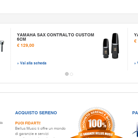
YAMAHA SAX CONTRALTO CUSTOM
Y
6CM
€
€ 129,00
» Vai alla scheda
» 
ACQUISTO SERENO
PA
PUOI FIDARTI!
ta
Bellus Music ti offre un mondo
di garanzie e servizi