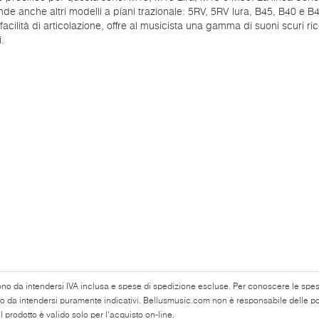
e anche altri modelli a piani trazionale: 5RV, 5RV lura, B45, B40 e B4
acilità di articolazione, offre al musicista una gamma di suoni scuri ric
.
ono da intendersi IVA inclusa e spese di spedizione escluse. Per conoscere le spese 
o da intendersi puramente indicativi. Bellusmusic.com non è responsabile delle poss
 prodotto è valido solo per l'acquisto on-line.