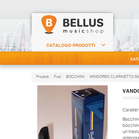
CATALOGO PRODOTTI
CAT
Prodotti
Fiati
BOCCHINI
VANDOREN CLARINETTO SIb
VANDO
Caratter
Bocchino
bocchino
un'inton
anterior