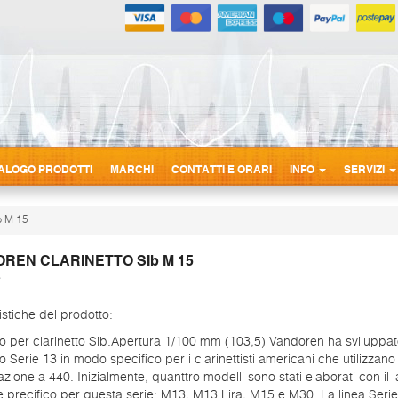
ALOGO PRODOTTI
MARCHI
CONTATTI E ORARI
INFO
SERVIZI
 M 15
REN CLARINETTO SIb M 15
istiche del prodotto:
 per clarinetto Sib.Apertura 1/100 mm (103,5) Vandoren ha sviluppato
 Serie 13 in modo specifico per i clarinettisti americani che utilizzano
azione a 440. Inizialmente, quanttro modelli sono stati elaborati con il l
e precifico per questa serie: M13, M13 Lira, M15 e M30. La linea Seri