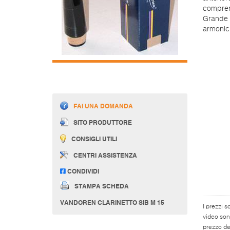
comprend
Grande f
armonici
FAI UNA DOMANDA
SITO PRODUTTORE
CONSIGLI UTILI
CENTRI ASSISTENZA
CONDIVIDI
STAMPA SCHEDA
VANDOREN CLARINETTO SIB M 15
I prezzi s
video son
prezzo del