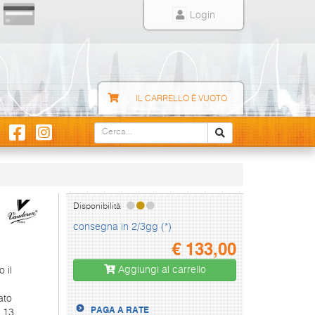
Login
IL CARRELLO È VUOTO
Disponibilità
consegna in 2/3gg (*)
€
133,00
Aggiungi al carrello
 il
ato
PAGA A RATE
e 13