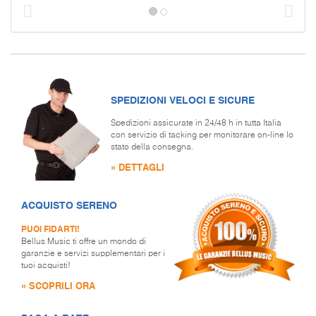
Prec
S
SPEDIZIONI VELOCI E SICURE
Spedizioni assicurate in 24/48 h in tutta Italia
con servizio di tacking per monitorare on-line lo
stato della consegna.
» DETTAGLI
ACQUISTO SERENO
PUOI FIDARTI!
Bellus Music ti offre un mondo di
garanzie e servizi supplementari per i
tuoi acquisti!
» SCOPRILI ORA