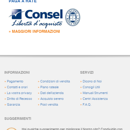
PAGA A RATE
» MAGGIORI INFORMAZIONI
INFORMAZIONI
SERVIZI
»
Pagamento
»
Condizioni di vendita
»
Dicono di Noi
»
Contatti e orari
»
Piano rateale
»
Consigli Utili
»
La vostra privacy
»
Dati dell'azienda
»
Manuali Strumenti
»
Diritto di Recesso
»
Acquisto sereno
»
Centri Assistenza
»
Garanzia
»
Post vendita
»
F.A.Q.
SUGGERIMENTI
Hai qualche suggerimento per migliorare il Nostro sito? Condividilo con